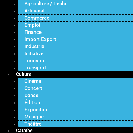
Agriculture / Pêche
Artisanat
Commerce
Emploi
Finance
Import Export
Industrie
Initiative
Tourisme
Transport
Culture
Cinéma
Concert
Danse
Édition
Exposition
Musique
Théâtre
Caraïbe