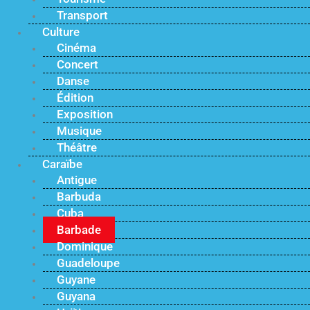
Transport
Culture
Cinéma
Concert
Danse
Édition
Exposition
Musique
Théâtre
Caraïbe
Antigue
Barbuda
Cuba
Barbade
Dominique
Guadeloupe
Guyane
Guyana