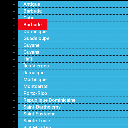
Antigue
Barbuda
Cuba
Barbade
Dominique
Guadeloupe
Guyane
Guyana
Haïti
Îles Vierges
Jamaïque
Martinique
Montserrat
Porto-Rico
République Dominicaine
Saint-Barthélemy
Saint Eustache
Sainte-Lucie
Sint Maarten