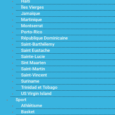
Haïti
Îles Vierges
Jamaïque
Martinique
Montserrat
Porto-Rico
République Dominicaine
Saint-Barthélemy
Saint Eustache
Sainte-Lucie
Sint Maarten
Saint-Martin
Saint-Vincent
Suriname
Trinidad et Tobago
US Virgin Island
Sport
Athlétisme
Basket