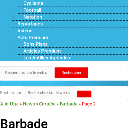
Cyclisme
Football
Natation
Reportages
Vidéos
Actu Premium
Bons Plans
Articles Premium
Les Antilles Agricoles
Rechercher
Rechercher
A la Une
»
News
»
Caraïbe
»
Barbade
»
Page 2
Barbade