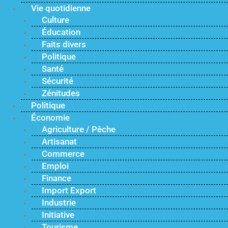
Vie quotidienne
Culture
Éducation
Faits divers
Politique
Santé
Sécurité
Zénitudes
Politique
Économie
Agriculture / Pêche
Artisanat
Commerce
Emploi
Finance
Import Export
Industrie
Initiative
Tourisme