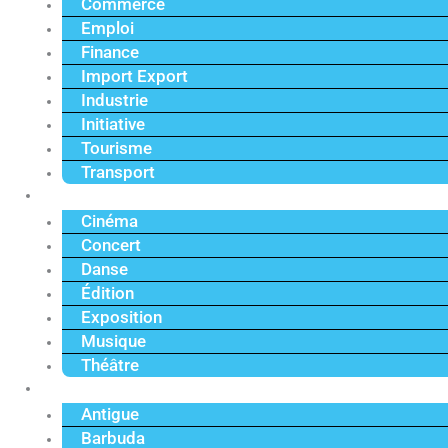
Commerce
Emploi
Finance
Import Export
Industrie
Initiative
Tourisme
Transport
Culture
Cinéma
Concert
Danse
Édition
Exposition
Musique
Théâtre
Caraïbe
Antigue
Barbuda