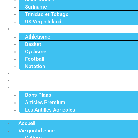
Suriname
Trinidad et Tobago
US Virgin Island
Sport
Athlétisme
Basket
Cyclisme
Football
Natation
Reportages
Vidéos
Actu Premium
Bons Plans
Articles Premium
Les Antilles Agricoles
Accueil
Vie quotidienne
Culture