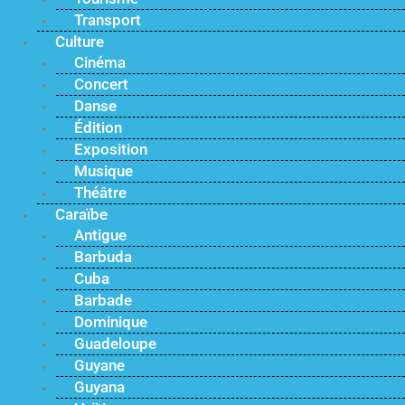
Transport
Culture
Cinéma
Concert
Danse
Édition
Exposition
Musique
Théâtre
Caraïbe
Antigue
Barbuda
Cuba
Barbade
Dominique
Guadeloupe
Guyane
Guyana