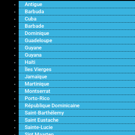
Antigue
Barbuda
Cuba
Barbade
Dominique
Guadeloupe
Guyane
Guyana
Haïti
Îles Vierges
Jamaïque
Martinique
Montserrat
Porto-Rico
République Dominicaine
Saint-Barthélemy
Saint Eustache
Sainte-Lucie
Sint Maarten