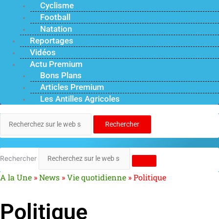
Cyclisme
Football
Natation
Reportages
Vidéos
Actu Premium
Bons Plans
Articles Premium
Les Antilles Agricoles
Rechercher
Rechercher
A la Une
»
News
»
Vie quotidienne
»
Politique
Politique