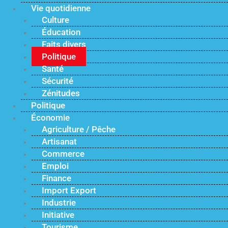
Vie quotidienne
Culture
Éducation
Faits divers
Politique
Santé
Sécurité
Zénitudes
Politique
Économie
Agriculture / Pêche
Artisanat
Commerce
Emploi
Finance
Import Export
Industrie
Initiative
Tourisme