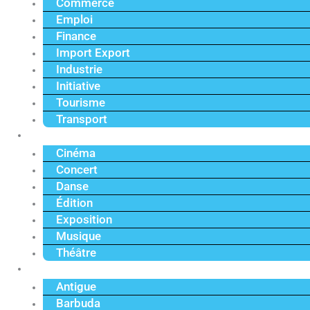
Commerce
Emploi
Finance
Import Export
Industrie
Initiative
Tourisme
Transport
Culture
Cinéma
Concert
Danse
Édition
Exposition
Musique
Théâtre
Caraïbe
Antigue
Barbuda