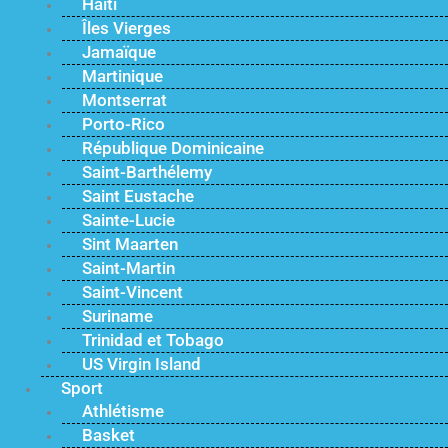
Haïti
Îles Vierges
Jamaïque
Martinique
Montserrat
Porto-Rico
République Dominicaine
Saint-Barthélemy
Saint Eustache
Sainte-Lucie
Sint Maarten
Saint-Martin
Saint-Vincent
Suriname
Trinidad et Tobago
US Virgin Island
Sport
Athlétisme
Basket