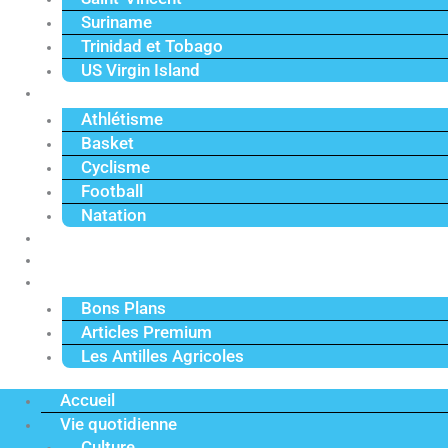
Suriname
Trinidad et Tobago
US Virgin Island
Sport
Athlétisme
Basket
Cyclisme
Football
Natation
Reportages
Vidéos
Actu Premium
Bons Plans
Articles Premium
Les Antilles Agricoles
Accueil
Vie quotidienne
Culture