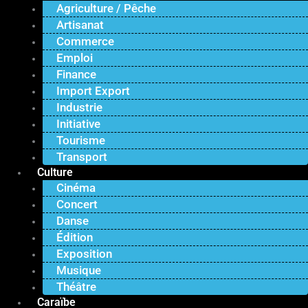
Agriculture / Pêche
Artisanat
Commerce
Emploi
Finance
Import Export
Industrie
Initiative
Tourisme
Transport
Culture
Cinéma
Concert
Danse
Édition
Exposition
Musique
Théâtre
Caraïbe