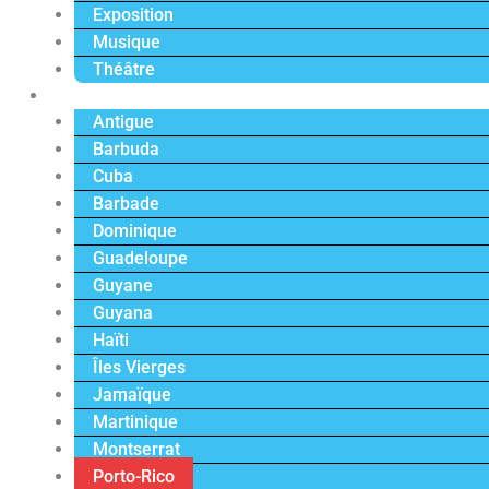
Exposition
Musique
Théâtre
Caraïbe
Antigue
Barbuda
Cuba
Barbade
Dominique
Guadeloupe
Guyane
Guyana
Haïti
Îles Vierges
Jamaïque
Martinique
Montserrat
Porto-Rico