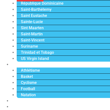
République Dominicaine
Saint-Barthélemy
Saint Eustache
Sainte-Lucie
Sint Maarten
Saint-Martin
Saint-Vincent
Suriname
Trinidad et Tobago
US Virgin Island
Sport
Athlétisme
Basket
Cyclisme
Football
Natation
Reportages
Vidéos