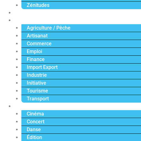
Zénitudes
Politique
Économie
Agriculture / Pêche
Artisanat
Commerce
Emploi
Finance
Import Export
Industrie
Initiative
Tourisme
Transport
Culture
Cinéma
Concert
Danse
Édition