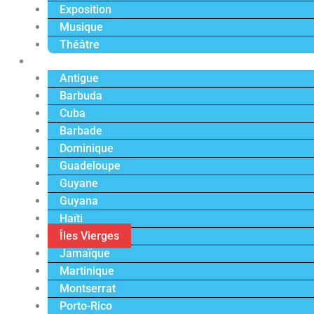
Exposition
Musique
Théâtre
Caraïbe
Antigue
Barbuda
Cuba
Barbade
Dominique
Guadeloupe
Guyane
Guyana
Haïti
Îles Vierges
Jamaïque
Martinique
Montserrat
Porto-Rico