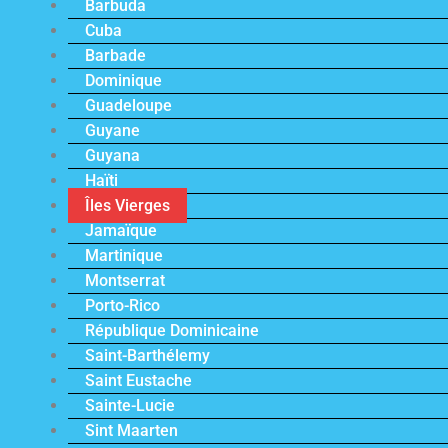
Barbuda
Cuba
Barbade
Dominique
Guadeloupe
Guyane
Guyana
Haïti
Îles Vierges
Jamaïque
Martinique
Montserrat
Porto-Rico
République Dominicaine
Saint-Barthélemy
Saint Eustache
Sainte-Lucie
Sint Maarten