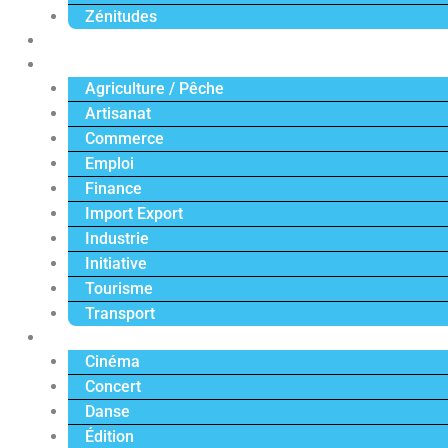
Zénitudes
Politique
Économie
Agriculture / Pêche
Artisanat
Commerce
Emploi
Finance
Import Export
Industrie
Initiative
Tourisme
Transport
Culture
Cinéma
Concert
Danse
Édition