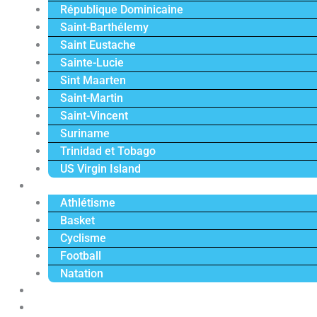
République Dominicaine
Saint-Barthélemy
Saint Eustache
Sainte-Lucie
Sint Maarten
Saint-Martin
Saint-Vincent
Suriname
Trinidad et Tobago
US Virgin Island
Sport
Athlétisme
Basket
Cyclisme
Football
Natation
Reportages
Vidéos