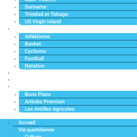
Suriname
Trinidad et Tobago
US Virgin Island
Sport
Athlétisme
Basket
Cyclisme
Football
Natation
Reportages
Vidéos
Actu Premium
Bons Plans
Articles Premium
Les Antilles Agricoles
Accueil
Vie quotidienne
Culture