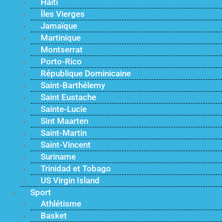
Haïti
Îles Vierges
Jamaïque
Martinique
Montserrat
Porto-Rico
République Dominicaine
Saint-Barthélemy
Saint Eustache
Sainte-Lucie
Sint Maarten
Saint-Martin
Saint-Vincent
Suriname
Trinidad et Tobago
US Virgin Island
Sport
Athlétisme
Basket