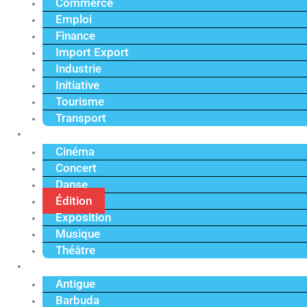
Commerce
Emploi
Finance
Import Export
Industrie
Initiative
Tourisme
Transport
Culture
Cinéma
Concert
Danse
Édition
Exposition
Musique
Théâtre
Caraïbe
Antigue
Barbuda