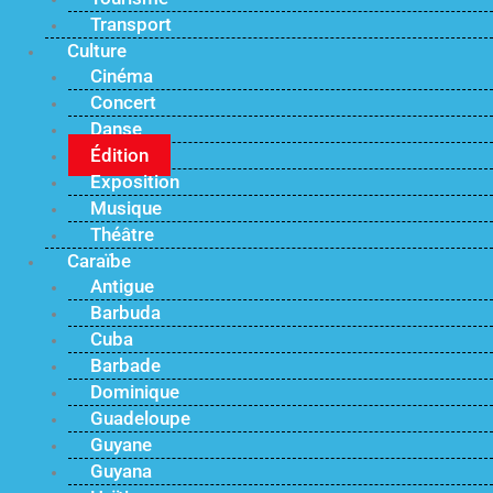
Transport
Culture
Cinéma
Concert
Danse
Édition
Exposition
Musique
Théâtre
Caraïbe
Antigue
Barbuda
Cuba
Barbade
Dominique
Guadeloupe
Guyane
Guyana