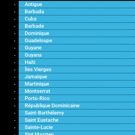
Antigue
Barbuda
Cuba
Barbade
Dominique
Guadeloupe
Guyane
Guyana
Haïti
Îles Vierges
Jamaïque
Martinique
Montserrat
Porto-Rico
République Dominicaine
Saint-Barthélemy
Saint Eustache
Sainte-Lucie
Sint Maarten