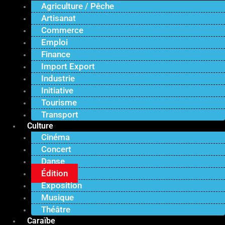
Agriculture / Pêche
Artisanat
Commerce
Emploi
Finance
Import Export
Industrie
Initiative
Tourisme
Transport
Culture
Cinéma
Concert
Danse
Édition
Exposition
Musique
Théâtre
Caraïbe