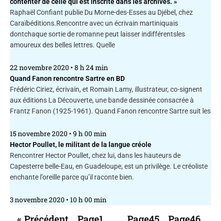
contenter de celle qui est inscrite dans les archives. »
Raphaël Confiant publie Du Morne-des-Esses au Djébel, chez
Caraïbéditions.Rencontre avec un écrivain martiniquais
dontchaque sortie de romanne peut laisser indifférentsles
amoureux des belles lettres. Quelle
22 novembre 2020
8 h 24 min
Quand Fanon rencontre Sartre en BD
Frédéric Ciriez, écrivain, et Romain Lamy, illustrateur, co-signent
aux éditions La Découverte, une bande dessinée consacrée à
Frantz Fanon (1925-1961). Quand Fanon rencontre Sartre suit les
15 novembre 2020
9 h 00 min
Hector Poullet, le militant de la langue créole
Rencontrer Hector Poullet, chez lui, dans les hauteurs de
Capesterre belle-Eau, en Guadeloupe, est un privilège. Le créoliste
enchante l’oreille parce qu’il raconte bien.
3 novembre 2020
10 h 00 min
« Précédent
Page
1
…
Page
45
Page
46