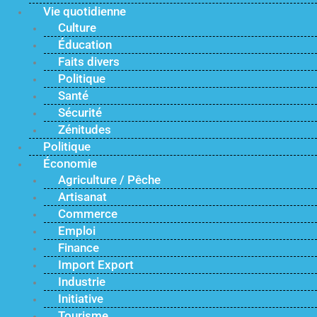
Vie quotidienne
Culture
Éducation
Faits divers
Politique
Santé
Sécurité
Zénitudes
Politique
Économie
Agriculture / Pêche
Artisanat
Commerce
Emploi
Finance
Import Export
Industrie
Initiative
Tourisme