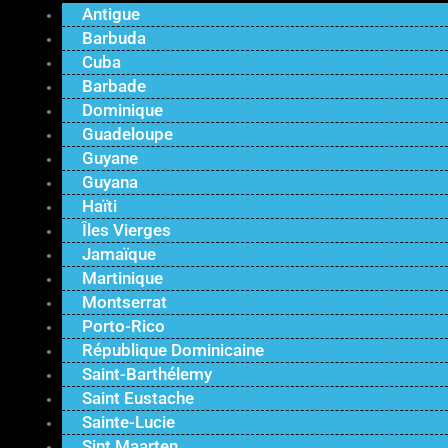
Antigue
Barbuda
Cuba
Barbade
Dominique
Guadeloupe
Guyane
Guyana
Haïti
Îles Vierges
Jamaïque
Martinique
Montserrat
Porto-Rico
République Dominicaine
Saint-Barthélemy
Saint Eustache
Sainte-Lucie
Sint Maarten