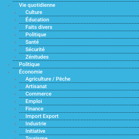
Vie quotidienne
Culture
Éducation
Faits divers
Politique
Santé
Sécurité
Zénitudes
Politique
Économie
Agriculture / Pêche
Artisanat
Commerce
Emploi
Finance
Import Export
Industrie
Initiative
Tourisme