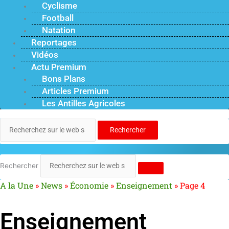
Cyclisme
Football
Natation
Reportages
Vidéos
Actu Premium
Bons Plans
Articles Premium
Les Antilles Agricoles
Rechercher
Rechercher
A la Une
»
News
»
Économie
»
Enseignement
»
Page 4
Enseignement