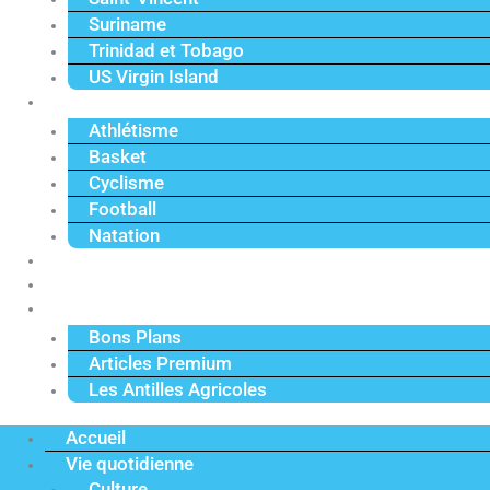
Suriname
Trinidad et Tobago
US Virgin Island
Sport
Athlétisme
Basket
Cyclisme
Football
Natation
Reportages
Vidéos
Actu Premium
Bons Plans
Articles Premium
Les Antilles Agricoles
Accueil
Vie quotidienne
Culture