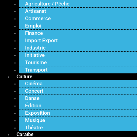
Agriculture / Pêche
Artisanat
Commerce
Emploi
Finance
Import Export
Industrie
Initiative
Tourisme
Transport
Culture
Cinéma
Concert
Danse
Édition
Exposition
Musique
Théâtre
Caraïbe