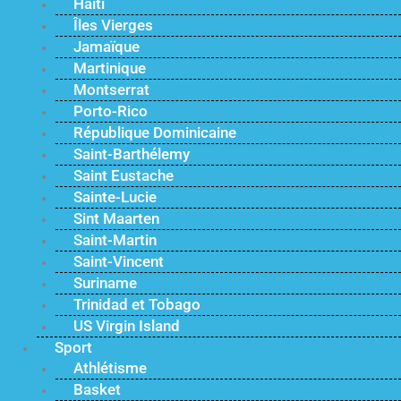
Haïti
Îles Vierges
Jamaïque
Martinique
Montserrat
Porto-Rico
République Dominicaine
Saint-Barthélemy
Saint Eustache
Sainte-Lucie
Sint Maarten
Saint-Martin
Saint-Vincent
Suriname
Trinidad et Tobago
US Virgin Island
Sport
Athlétisme
Basket