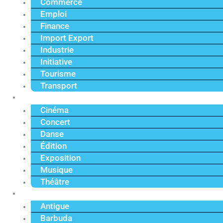
Commerce
Emploi
Finance
Import Export
Industrie
Initiative
Tourisme
Transport
Culture
Cinéma
Concert
Danse
Édition
Exposition
Musique
Théâtre
Caraïbe
Antigue
Barbuda