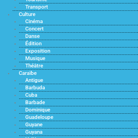
Transport
Culture
Cinéma
Concert
Danse
Édition
Exposition
Musique
Théâtre
Caraïbe
Antigue
Barbuda
Cuba
Barbade
Dominique
Guadeloupe
Guyane
Guyana