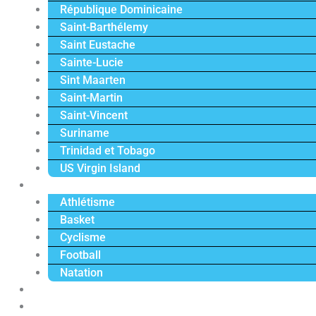
République Dominicaine
Saint-Barthélemy
Saint Eustache
Sainte-Lucie
Sint Maarten
Saint-Martin
Saint-Vincent
Suriname
Trinidad et Tobago
US Virgin Island
Sport
Athlétisme
Basket
Cyclisme
Football
Natation
Reportages
Vidéos