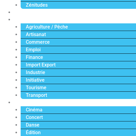
Zénitudes
Politique
Économie
Agriculture / Pêche
Artisanat
Commerce
Emploi
Finance
Import Export
Industrie
Initiative
Tourisme
Transport
Culture
Cinéma
Concert
Danse
Édition