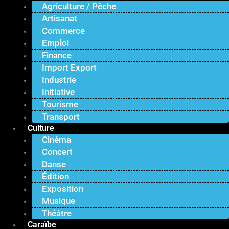
Agriculture / Pêche
Artisanat
Commerce
Emploi
Finance
Import Export
Industrie
Initiative
Tourisme
Transport
Culture
Cinéma
Concert
Danse
Édition
Exposition
Musique
Théâtre
Caraïbe