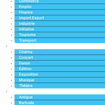
Commerce
Emploi
Finance
Import Export
Industrie
Initiative
Tourisme
Transport
Culture
Cinéma
Concert
Danse
Édition
Exposition
Musique
Théâtre
Caraïbe
Antigue
Barbuda