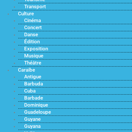
Transport
Culture
Cinéma
Concert
Danse
Édition
Exposition
Musique
Théâtre
Caraïbe
Antigue
Barbuda
Cuba
Barbade
Dominique
Guadeloupe
Guyane
Guyana