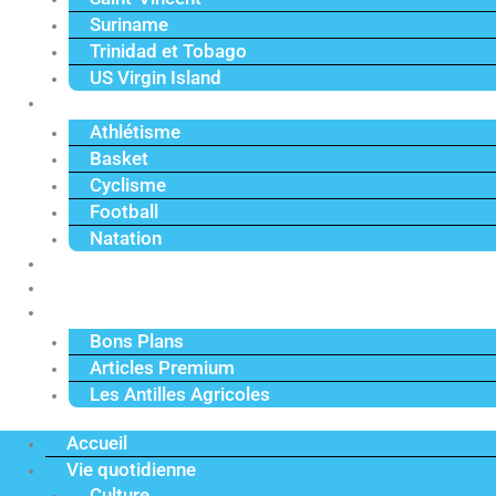
Suriname
Trinidad et Tobago
US Virgin Island
Sport
Athlétisme
Basket
Cyclisme
Football
Natation
Reportages
Vidéos
Actu Premium
Bons Plans
Articles Premium
Les Antilles Agricoles
Accueil
Vie quotidienne
Culture