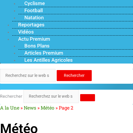
Cyclisme
Football
Natation
Reportages
Vidéos
Actu Premium
Bons Plans
Articles Premium
Les Antilles Agricoles
Rechercher
Rechercher
A la Une
»
News
»
Météo
»
Page 2
Météo