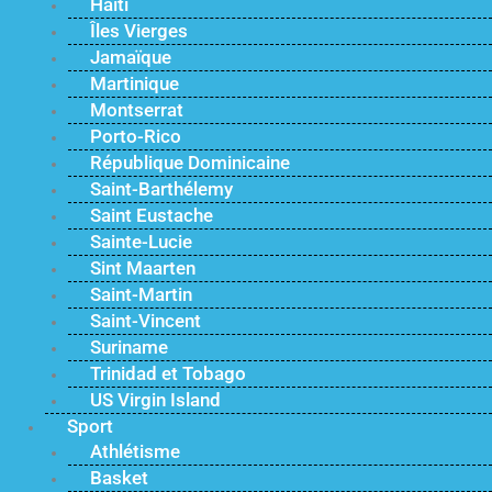
Haïti
Îles Vierges
Jamaïque
Martinique
Montserrat
Porto-Rico
République Dominicaine
Saint-Barthélemy
Saint Eustache
Sainte-Lucie
Sint Maarten
Saint-Martin
Saint-Vincent
Suriname
Trinidad et Tobago
US Virgin Island
Sport
Athlétisme
Basket