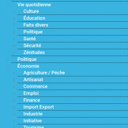
Vie quotidienne
Culture
Éducation
Faits divers
Politique
Santé
Sécurité
Zénitudes
Politique
Économie
Agriculture / Pêche
Artisanat
Commerce
Emploi
Finance
Import Export
Industrie
Initiative
Tourisme