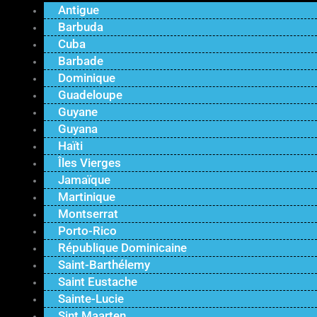
Antigue
Barbuda
Cuba
Barbade
Dominique
Guadeloupe
Guyane
Guyana
Haïti
Îles Vierges
Jamaïque
Martinique
Montserrat
Porto-Rico
République Dominicaine
Saint-Barthélemy
Saint Eustache
Sainte-Lucie
Sint Maarten