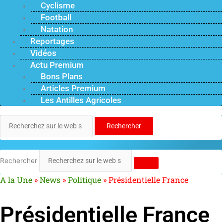
Cyclisme
Football
Natation
Reportages
Vidéos
Actu Premium
Bons Plans
Articles Premium
Les Antilles Agricoles
Rechercher
Rechercher
A la Une
»
News
»
Politique
»
Présidentielle France
Présidentielle France