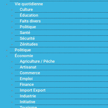
Vie quotidienne
Culture
Éducation
Faits divers
Politique
Santé
Sécurité
Zénitudes
Politique
Économie
Agriculture / Pêche
Artisanat
Commerce
Emploi
Finance
Import Export
Industrie
Initiative
Tourisme