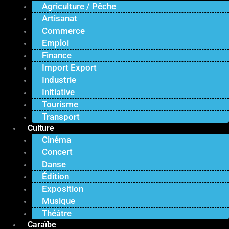
Agriculture / Pêche
Artisanat
Commerce
Emploi
Finance
Import Export
Industrie
Initiative
Tourisme
Transport
Culture
Cinéma
Concert
Danse
Édition
Exposition
Musique
Théâtre
Caraïbe