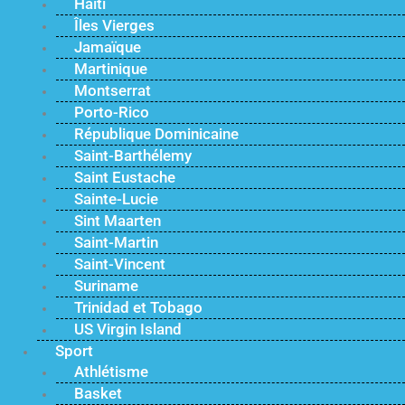
Haïti
Îles Vierges
Jamaïque
Martinique
Montserrat
Porto-Rico
République Dominicaine
Saint-Barthélemy
Saint Eustache
Sainte-Lucie
Sint Maarten
Saint-Martin
Saint-Vincent
Suriname
Trinidad et Tobago
US Virgin Island
Sport
Athlétisme
Basket