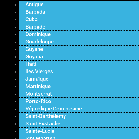
Antigue
Barbuda
Cuba
Barbade
Dominique
Guadeloupe
Guyane
Guyana
Haïti
Îles Vierges
Jamaïque
Martinique
Montserrat
Porto-Rico
République Dominicaine
Saint-Barthélemy
Saint Eustache
Sainte-Lucie
Sint Maarten