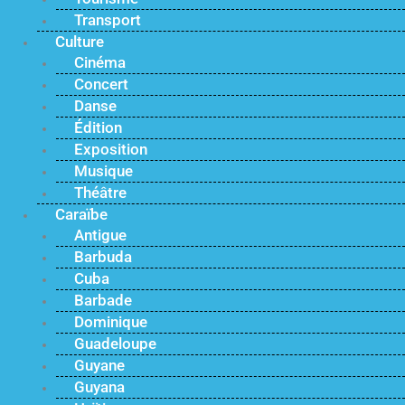
Transport
Culture
Cinéma
Concert
Danse
Édition
Exposition
Musique
Théâtre
Caraïbe
Antigue
Barbuda
Cuba
Barbade
Dominique
Guadeloupe
Guyane
Guyana