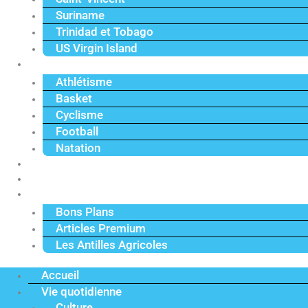
Suriname
Trinidad et Tobago
US Virgin Island
Sport
Athlétisme
Basket
Cyclisme
Football
Natation
Reportages
Vidéos
Actu Premium
Bons Plans
Articles Premium
Les Antilles Agricoles
Accueil
Vie quotidienne
Culture