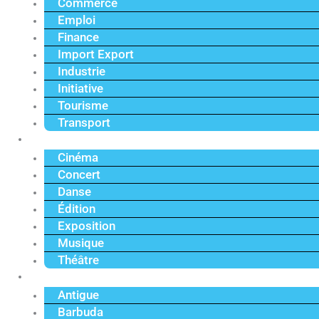
Commerce
Emploi
Finance
Import Export
Industrie
Initiative
Tourisme
Transport
Culture
Cinéma
Concert
Danse
Édition
Exposition
Musique
Théâtre
Caraïbe
Antigue
Barbuda