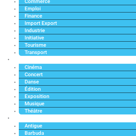
Commerce
Emploi
Finance
Import Export
Industrie
Initiative
Tourisme
Transport
Culture
Cinéma
Concert
Danse
Édition
Exposition
Musique
Théâtre
Caraïbe
Antigue
Barbuda