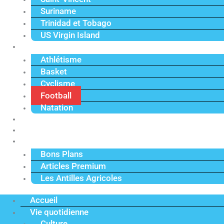
Suriname
Trinidad et Tobago
US Virgin Island
Sport
Athlétisme
Basket
Cyclisme
Football
Natation
Reportages
Vidéos
Actu Premium
Bons Plans
Articles Premium
Les Antilles Agricoles
Accueil
Vie quotidienne
Culture