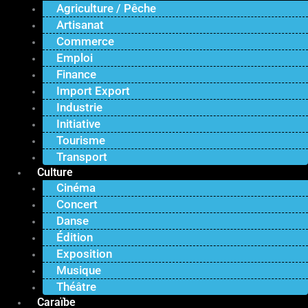
Agriculture / Pêche
Artisanat
Commerce
Emploi
Finance
Import Export
Industrie
Initiative
Tourisme
Transport
Culture
Cinéma
Concert
Danse
Édition
Exposition
Musique
Théâtre
Caraïbe