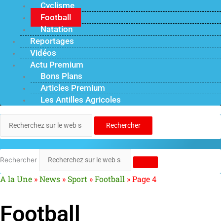
Cyclisme
Football
Natation
Reportages
Vidéos
Actu Premium
Bons Plans
Articles Premium
Les Antilles Agricoles
Rechercher
Rechercher
A la Une
»
News
»
Sport
»
Football
»
Page 4
Football