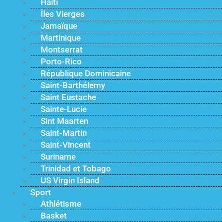
Haïti
Îles Vierges
Jamaïque
Martinique
Montserrat
Porto-Rico
République Dominicaine
Saint-Barthélemy
Saint Eustache
Sainte-Lucie
Sint Maarten
Saint-Martin
Saint-Vincent
Suriname
Trinidad et Tobago
US Virgin Island
Sport
Athlétisme
Basket