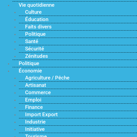
Vie quotidienne
Culture
Éducation
Faits divers
Politique
Santé
Sécurité
Zénitudes
Politique
Économie
Agriculture / Pêche
Artisanat
Commerce
Emploi
Finance
Import Export
Industrie
Initiative
Tourisme