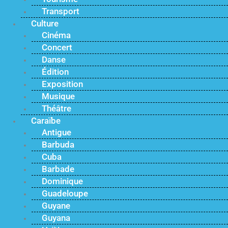
Transport
Culture
Cinéma
Concert
Danse
Édition
Exposition
Musique
Théâtre
Caraïbe
Antigue
Barbuda
Cuba
Barbade
Dominique
Guadeloupe
Guyane
Guyana