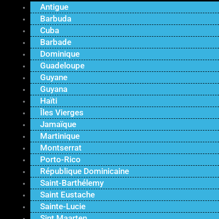
Antigue
Barbuda
Cuba
Barbade
Dominique
Guadeloupe
Guyane
Guyana
Haïti
Îles Vierges
Jamaïque
Martinique
Montserrat
Porto-Rico
République Dominicaine
Saint-Barthélemy
Saint Eustache
Sainte-Lucie
Sint Maarten