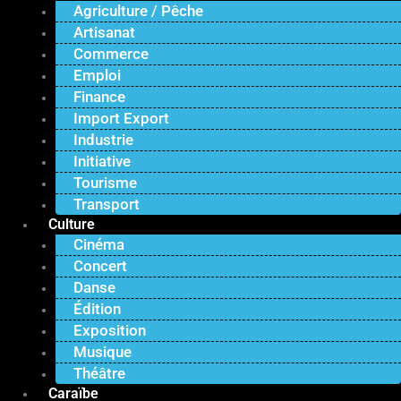
Agriculture / Pêche
Artisanat
Commerce
Emploi
Finance
Import Export
Industrie
Initiative
Tourisme
Transport
Culture
Cinéma
Concert
Danse
Édition
Exposition
Musique
Théâtre
Caraïbe