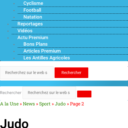
Cyclisme
Football
Natation
Reportages
Vidéos
Actu Premium
Bons Plans
Articles Premium
Les Antilles Agricoles
Rechercher
Rechercher
A la Une
»
News
»
Sport
»
Judo
»
Page 2
Judo