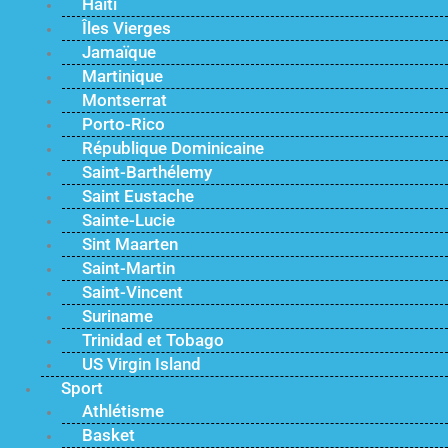
Haïti
Îles Vierges
Jamaïque
Martinique
Montserrat
Porto-Rico
République Dominicaine
Saint-Barthélemy
Saint Eustache
Sainte-Lucie
Sint Maarten
Saint-Martin
Saint-Vincent
Suriname
Trinidad et Tobago
US Virgin Island
Sport
Athlétisme
Basket