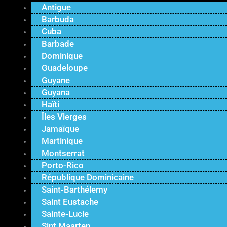
Antigue
Barbuda
Cuba
Barbade
Dominique
Guadeloupe
Guyane
Guyana
Haïti
Îles Vierges
Jamaïque
Martinique
Montserrat
Porto-Rico
République Dominicaine
Saint-Barthélemy
Saint Eustache
Sainte-Lucie
Sint Maarten