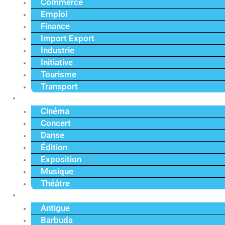
Commerce
Emploi
Finance
Import Export
Industrie
Initiative
Tourisme
Transport
Culture
Cinéma
Concert
Danse
Édition
Exposition
Musique
Théâtre
Caraïbe
Antigue
Barbuda