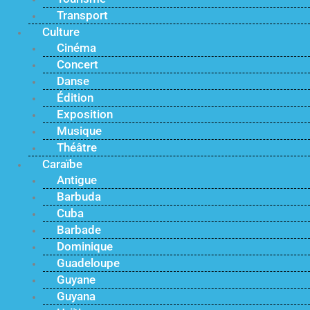
Transport
Culture
Cinéma
Concert
Danse
Édition
Exposition
Musique
Théâtre
Caraïbe
Antigue
Barbuda
Cuba
Barbade
Dominique
Guadeloupe
Guyane
Guyana