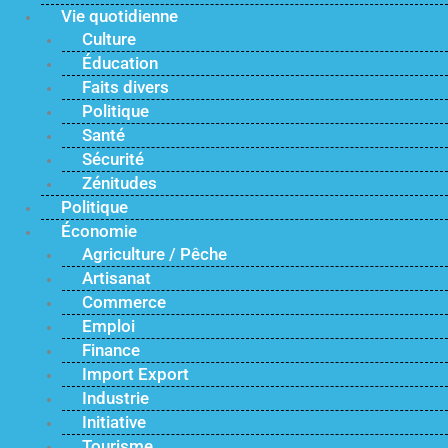
Vie quotidienne
Culture
Éducation
Faits divers
Politique
Santé
Sécurité
Zénitudes
Politique
Économie
Agriculture / Pêche
Artisanat
Commerce
Emploi
Finance
Import Export
Industrie
Initiative
Tourisme