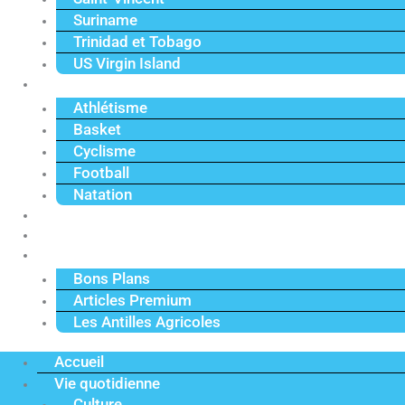
Suriname
Trinidad et Tobago
US Virgin Island
Sport
Athlétisme
Basket
Cyclisme
Football
Natation
Reportages
Vidéos
Actu Premium
Bons Plans
Articles Premium
Les Antilles Agricoles
Accueil
Vie quotidienne
Culture