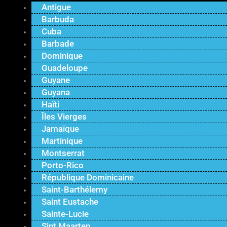
Antigue
Barbuda
Cuba
Barbade
Dominique
Guadeloupe
Guyane
Guyana
Haïti
Îles Vierges
Jamaïque
Martinique
Montserrat
Porto-Rico
République Dominicaine
Saint-Barthélemy
Saint Eustache
Sainte-Lucie
Sint Maarten