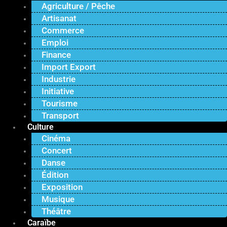
Agriculture / Pêche
Artisanat
Commerce
Emploi
Finance
Import Export
Industrie
Initiative
Tourisme
Transport
Culture
Cinéma
Concert
Danse
Édition
Exposition
Musique
Théâtre
Caraïbe