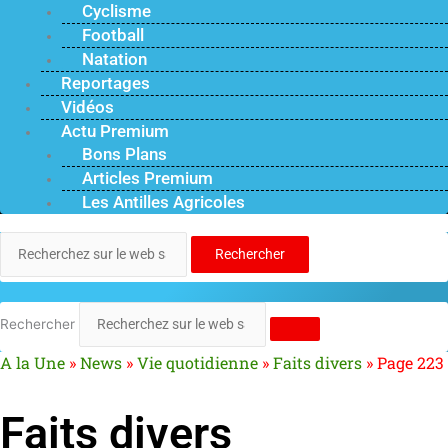
Cyclisme
Football
Natation
Reportages
Vidéos
Actu Premium
Bons Plans
Articles Premium
Les Antilles Agricoles
Rechercher
Rechercher
A la Une
»
News
»
Vie quotidienne
»
Faits divers
»
Page 223
Faits divers