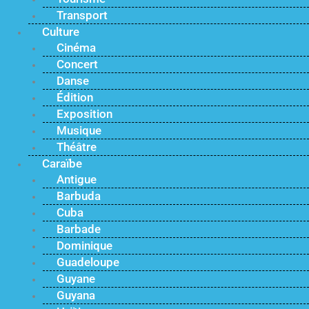
Transport
Culture
Cinéma
Concert
Danse
Édition
Exposition
Musique
Théâtre
Caraïbe
Antigue
Barbuda
Cuba
Barbade
Dominique
Guadeloupe
Guyane
Guyana