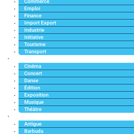
Commerce
Emploi
Finance
Import Export
Industrie
Initiative
Tourisme
Transport
Culture
Cinéma
Concert
Danse
Édition
Exposition
Musique
Théâtre
Caraïbe
Antigue
Barbuda