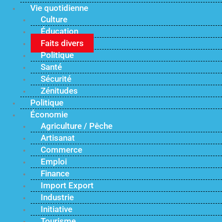
Vie quotidienne
Culture
Éducation
Faits divers
Politique
Santé
Sécurité
Zénitudes
Politique
Économie
Agriculture / Pêche
Artisanat
Commerce
Emploi
Finance
Import Export
Industrie
Initiative
Tourisme