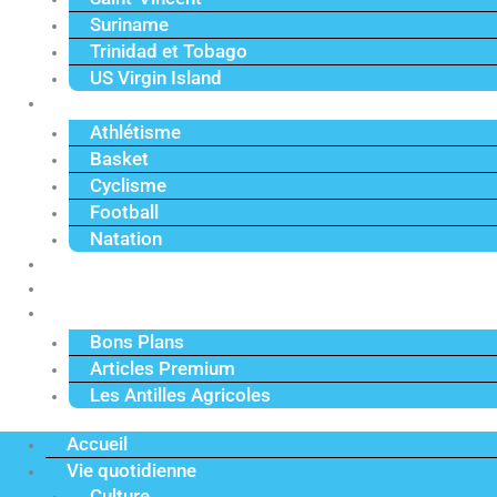
Suriname
Trinidad et Tobago
US Virgin Island
Sport
Athlétisme
Basket
Cyclisme
Football
Natation
Reportages
Vidéos
Actu Premium
Bons Plans
Articles Premium
Les Antilles Agricoles
Accueil
Vie quotidienne
Culture