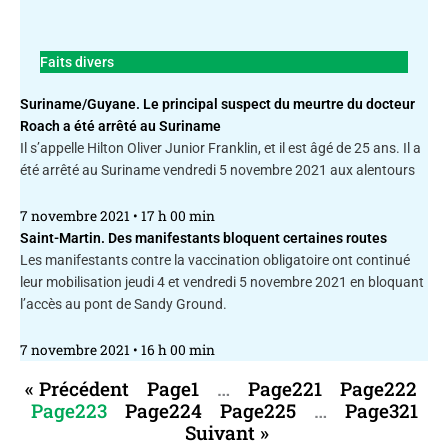
Faits divers
Suriname/Guyane. Le principal suspect du meurtre du docteur
Roach a été arrêté au Suriname
Il s’appelle Hilton Oliver Junior Franklin, et il est âgé de 25 ans. Il a
été arrêté au Suriname vendredi 5 novembre 2021 aux alentours
7 novembre 2021
17 h 00 min
Saint-Martin. Des manifestants bloquent certaines routes
Les manifestants contre la vaccination obligatoire ont continué
leur mobilisation jeudi 4 et vendredi 5 novembre 2021 en bloquant
l’accès au pont de Sandy Ground.
7 novembre 2021
16 h 00 min
« Précédent
Page
1
…
Page
221
Page
222
Page
223
Page
224
Page
225
…
Page
321
Suivant »