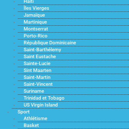
Haïti
Îles Vierges
Jamaïque
Martinique
Montserrat
Porto-Rico
République Dominicaine
Saint-Barthélemy
Saint Eustache
Sainte-Lucie
Sint Maarten
Saint-Martin
Saint-Vincent
Suriname
Trinidad et Tobago
US Virgin Island
Sport
Athlétisme
Basket