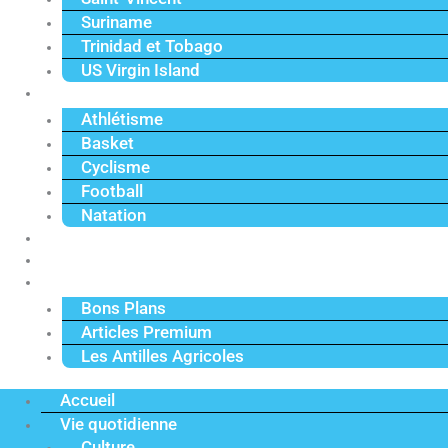
Suriname
Trinidad et Tobago
US Virgin Island
Sport
Athlétisme
Basket
Cyclisme
Football
Natation
Reportages
Vidéos
Actu Premium
Bons Plans
Articles Premium
Les Antilles Agricoles
Accueil
Vie quotidienne
Culture