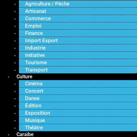
Agriculture / Pêche
Artisanat
Commerce
Emploi
Finance
Import Export
Industrie
Initiative
Tourisme
Transport
Culture
Cinéma
Concert
Danse
Édition
Exposition
Musique
Théâtre
Caraïbe