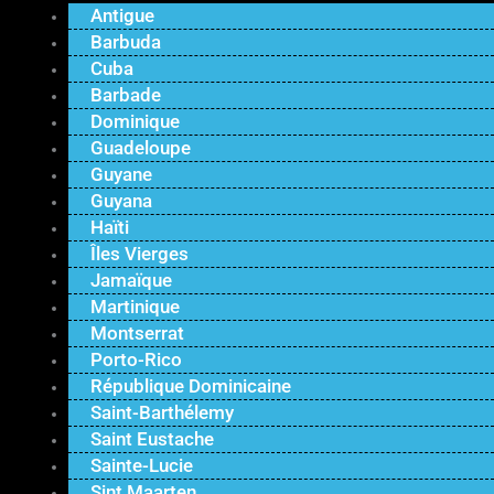
Antigue
Barbuda
Cuba
Barbade
Dominique
Guadeloupe
Guyane
Guyana
Haïti
Îles Vierges
Jamaïque
Martinique
Montserrat
Porto-Rico
République Dominicaine
Saint-Barthélemy
Saint Eustache
Sainte-Lucie
Sint Maarten