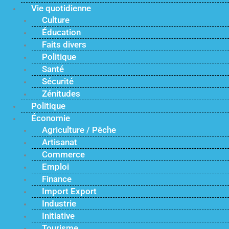
Vie quotidienne
Culture
Éducation
Faits divers
Politique
Santé
Sécurité
Zénitudes
Politique
Économie
Agriculture / Pêche
Artisanat
Commerce
Emploi
Finance
Import Export
Industrie
Initiative
Tourisme