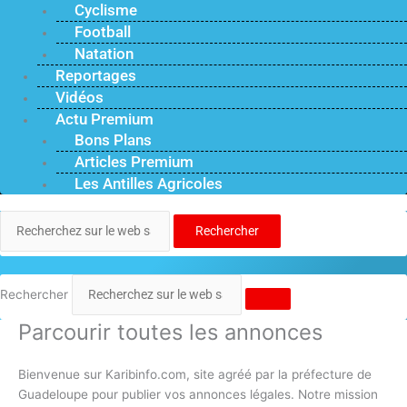
Cyclisme
Football
Natation
Reportages
Vidéos
Actu Premium
Bons Plans
Articles Premium
Les Antilles Agricoles
Rechercher
Rechercher
Parcourir toutes les annonces
Bienvenue sur Karibinfo.com, site agréé par la préfecture de
Guadeloupe pour publier vos annonces légales. Notre mission