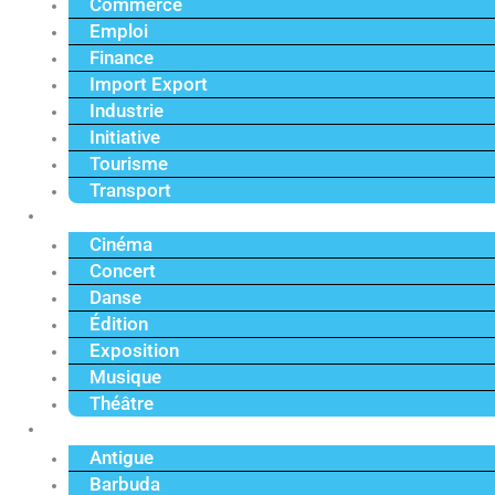
Commerce
Emploi
Finance
Import Export
Industrie
Initiative
Tourisme
Transport
Culture
Cinéma
Concert
Danse
Édition
Exposition
Musique
Théâtre
Caraïbe
Antigue
Barbuda