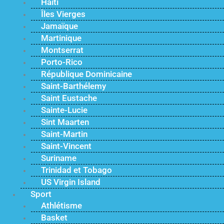
Haïti
Îles Vierges
Jamaïque
Martinique
Montserrat
Porto-Rico
République Dominicaine
Saint-Barthélemy
Saint Eustache
Sainte-Lucie
Sint Maarten
Saint-Martin
Saint-Vincent
Suriname
Trinidad et Tobago
US Virgin Island
Sport
Athlétisme
Basket