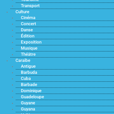
Transport
Culture
Cinéma
Concert
Danse
Édition
Exposition
Musique
Théâtre
Caraïbe
Antigue
Barbuda
Cuba
Barbade
Dominique
Guadeloupe
Guyane
Guyana