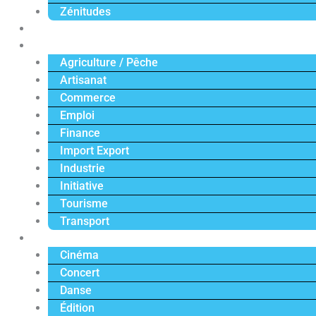
Zénitudes
Politique
Économie
Agriculture / Pêche
Artisanat
Commerce
Emploi
Finance
Import Export
Industrie
Initiative
Tourisme
Transport
Culture
Cinéma
Concert
Danse
Édition