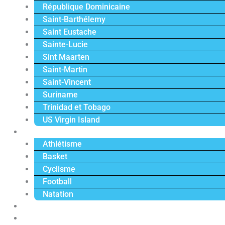
République Dominicaine
Saint-Barthélemy
Saint Eustache
Sainte-Lucie
Sint Maarten
Saint-Martin
Saint-Vincent
Suriname
Trinidad et Tobago
US Virgin Island
Sport
Athlétisme
Basket
Cyclisme
Football
Natation
Reportages
Vidéos