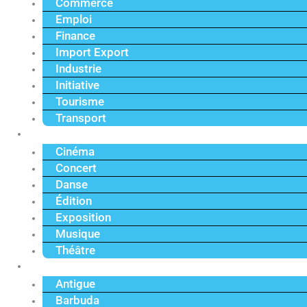
Commerce
Emploi
Finance
Import Export
Industrie
Initiative
Tourisme
Transport
Culture
Cinéma
Concert
Danse
Édition
Exposition
Musique
Théâtre
Caraïbe
Antigue
Barbuda