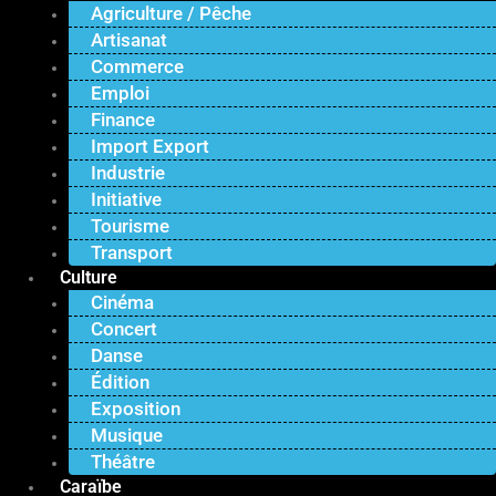
Agriculture / Pêche
Artisanat
Commerce
Emploi
Finance
Import Export
Industrie
Initiative
Tourisme
Transport
Culture
Cinéma
Concert
Danse
Édition
Exposition
Musique
Théâtre
Caraïbe