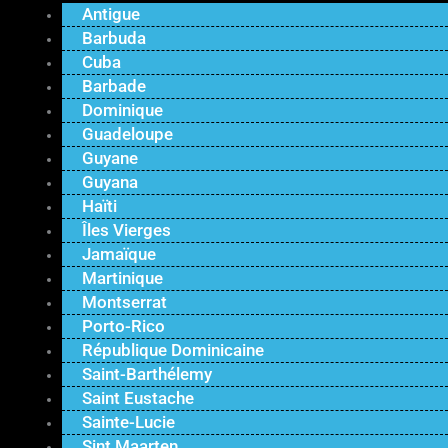
Antigue
Barbuda
Cuba
Barbade
Dominique
Guadeloupe
Guyane
Guyana
Haïti
Îles Vierges
Jamaïque
Martinique
Montserrat
Porto-Rico
République Dominicaine
Saint-Barthélemy
Saint Eustache
Sainte-Lucie
Sint Maarten