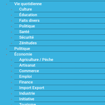
Vie quotidienne
Culture
Éducation
Faits divers
Politique
Santé
Sécurité
Zénitudes
Politique
Économie
Agriculture / Pêche
Artisanat
Commerce
Emploi
Finance
Import Export
Industrie
Initiative
Tourisme