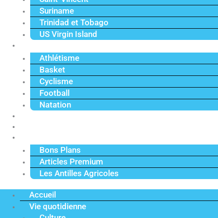
Suriname
Trinidad et Tobago
US Virgin Island
Sport
Athlétisme
Basket
Cyclisme
Football
Natation
Reportages
Vidéos
Actu Premium
Bons Plans
Articles Premium
Les Antilles Agricoles
Accueil
Vie quotidienne
Culture