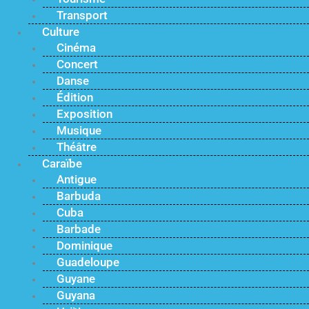
Transport
Culture
Cinéma
Concert
Danse
Édition
Exposition
Musique
Théâtre
Caraïbe
Antigue
Barbuda
Cuba
Barbade
Dominique
Guadeloupe
Guyane
Guyana