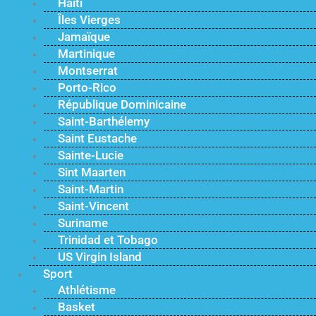
Haïti
Îles Vierges
Jamaïque
Martinique
Montserrat
Porto-Rico
République Dominicaine
Saint-Barthélemy
Saint Eustache
Sainte-Lucie
Sint Maarten
Saint-Martin
Saint-Vincent
Suriname
Trinidad et Tobago
US Virgin Island
Sport
Athlétisme
Basket