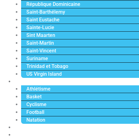
République Dominicaine
Saint-Barthélemy
Saint Eustache
Sainte-Lucie
Sint Maarten
Saint-Martin
Saint-Vincent
Suriname
Trinidad et Tobago
US Virgin Island
Sport
Athlétisme
Basket
Cyclisme
Football
Natation
Reportages
Vidéos