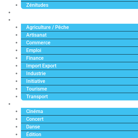
Zénitudes
Politique
Économie
Agriculture / Pêche
Artisanat
Commerce
Emploi
Finance
Import Export
Industrie
Initiative
Tourisme
Transport
Culture
Cinéma
Concert
Danse
Édition