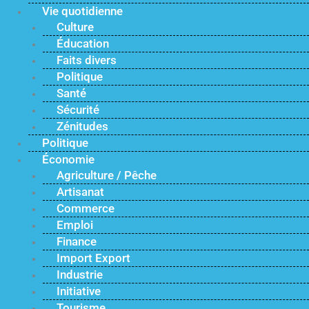
Vie quotidienne
Culture
Éducation
Faits divers
Politique
Santé
Sécurité
Zénitudes
Politique
Économie
Agriculture / Pêche
Artisanat
Commerce
Emploi
Finance
Import Export
Industrie
Initiative
Tourisme