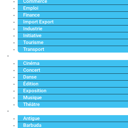
Commerce
Emploi
Finance
Import Export
Industrie
Initiative
Tourisme
Transport
Culture
Cinéma
Concert
Danse
Édition
Exposition
Musique
Théâtre
Caraïbe
Antigue
Barbuda