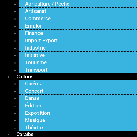
Agriculture / Pêche
Artisanat
Commerce
Emploi
Finance
Import Export
Industrie
Initiative
Tourisme
Transport
Culture
Cinéma
Concert
Danse
Édition
Exposition
Musique
Théâtre
Caraïbe