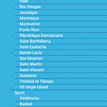
Haïti
Îles Vierges
Jamaïque
Martinique
Montserrat
Porto-Rico
République Dominicaine
Saint-Barthélemy
Saint Eustache
Sainte-Lucie
Sint Maarten
Saint-Martin
Saint-Vincent
Suriname
Trinidad et Tobago
US Virgin Island
Sport
Athlétisme
Basket