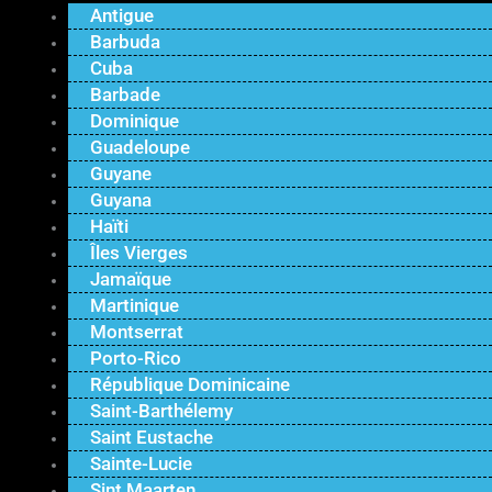
Antigue
Barbuda
Cuba
Barbade
Dominique
Guadeloupe
Guyane
Guyana
Haïti
Îles Vierges
Jamaïque
Martinique
Montserrat
Porto-Rico
République Dominicaine
Saint-Barthélemy
Saint Eustache
Sainte-Lucie
Sint Maarten