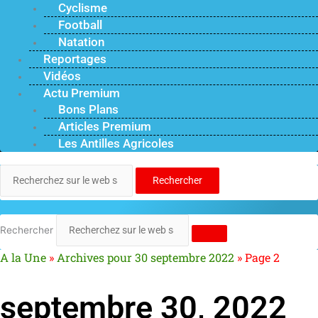
Cyclisme
Football
Natation
Reportages
Vidéos
Actu Premium
Bons Plans
Articles Premium
Les Antilles Agricoles
Rechercher
Rechercher
A la Une
»
Archives pour 30 septembre 2022
»
Page 2
septembre 30, 2022