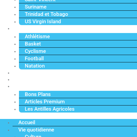
Suriname
Trinidad et Tobago
US Virgin Island
Sport
Athlétisme
Basket
Cyclisme
Football
Natation
Reportages
Vidéos
Actu Premium
Bons Plans
Articles Premium
Les Antilles Agricoles
Accueil
Vie quotidienne
Culture