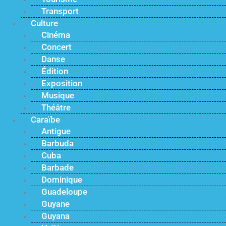
Transport
Culture
Cinéma
Concert
Danse
Édition
Exposition
Musique
Théâtre
Caraïbe
Antigue
Barbuda
Cuba
Barbade
Dominique
Guadeloupe
Guyane
Guyana