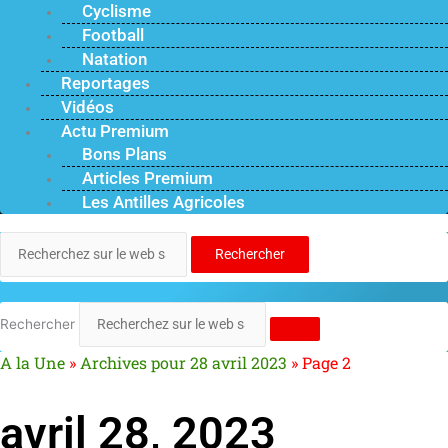
Cyclisme
Football
Natation
Reportages
Vidéos
Actu Premium
Bons Plans
Articles Premium
Les Antilles Agricoles
Rechercher
Rechercher
A la Une
»
Archives pour 28 avril 2023
»
Page 2
avril 28, 2023