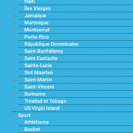
Haïti
Îles Vierges
Jamaïque
Martinique
Montserrat
Porto-Rico
République Dominicaine
Saint-Barthélemy
Saint Eustache
Sainte-Lucie
Sint Maarten
Saint-Martin
Saint-Vincent
Suriname
Trinidad et Tobago
US Virgin Island
Sport
Athlétisme
Basket