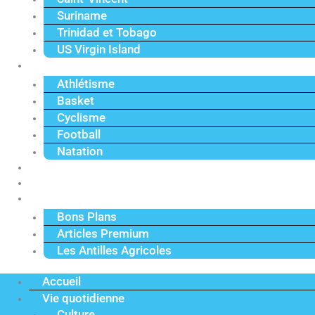
Suriname
Trinidad et Tobago
US Virgin Island
Sport
Athlétisme
Basket
Cyclisme
Football
Natation
Reportages
Vidéos
Actu Premium
Bons Plans
Articles Premium
Les Antilles Agricoles
Accueil
Vie quotidienne
Culture