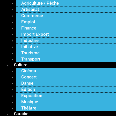
Agriculture / Pêche
Artisanat
Commerce
Emploi
Finance
Import Export
Industrie
Initiative
Tourisme
Transport
Culture
Cinéma
Concert
Danse
Édition
Exposition
Musique
Théâtre
Caraïbe