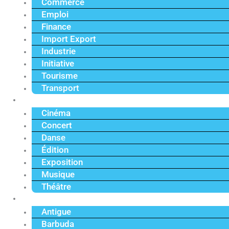
Commerce
Emploi
Finance
Import Export
Industrie
Initiative
Tourisme
Transport
Culture
Cinéma
Concert
Danse
Édition
Exposition
Musique
Théâtre
Caraïbe
Antigue
Barbuda