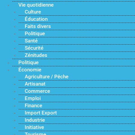
Vie quotidienne
Culture
Éducation
Faits divers
Politique
Santé
Sécurité
Zénitudes
Politique
Économie
Agriculture / Pêche
Artisanat
Commerce
Emploi
Finance
Import Export
Industrie
Initiative
Tourisme