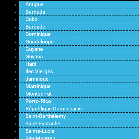
Antigue
Barbuda
Cuba
Barbade
Dominique
Guadeloupe
Guyane
Guyana
Haïti
Îles Vierges
Jamaïque
Martinique
Montserrat
Porto-Rico
République Dominicaine
Saint-Barthélemy
Saint Eustache
Sainte-Lucie
Sint Maarten