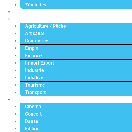
Zénitudes
Politique
Économie
Agriculture / Pêche
Artisanat
Commerce
Emploi
Finance
Import Export
Industrie
Initiative
Tourisme
Transport
Culture
Cinéma
Concert
Danse
Édition