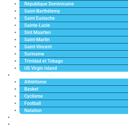
République Dominicaine
Saint-Barthélemy
Saint Eustache
Sainte-Lucie
Sint Maarten
Saint-Martin
Saint-Vincent
Suriname
Trinidad et Tobago
US Virgin Island
Sport
Athlétisme
Basket
Cyclisme
Football
Natation
Reportages
Vidéos