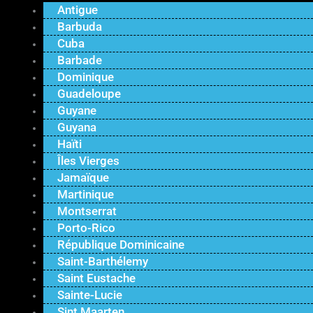
Antigue
Barbuda
Cuba
Barbade
Dominique
Guadeloupe
Guyane
Guyana
Haïti
Îles Vierges
Jamaïque
Martinique
Montserrat
Porto-Rico
République Dominicaine
Saint-Barthélemy
Saint Eustache
Sainte-Lucie
Sint Maarten