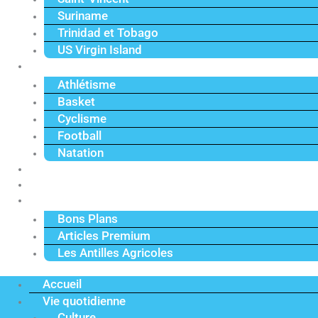
Suriname
Trinidad et Tobago
US Virgin Island
Sport
Athlétisme
Basket
Cyclisme
Football
Natation
Reportages
Vidéos
Actu Premium
Bons Plans
Articles Premium
Les Antilles Agricoles
Accueil
Vie quotidienne
Culture