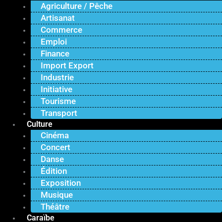
Agriculture / Pêche
Artisanat
Commerce
Emploi
Finance
Import Export
Industrie
Initiative
Tourisme
Transport
Culture
Cinéma
Concert
Danse
Édition
Exposition
Musique
Théâtre
Caraïbe