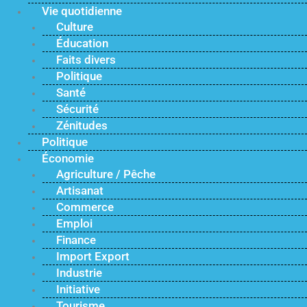
Vie quotidienne
Culture
Éducation
Faits divers
Politique
Santé
Sécurité
Zénitudes
Politique
Économie
Agriculture / Pêche
Artisanat
Commerce
Emploi
Finance
Import Export
Industrie
Initiative
Tourisme