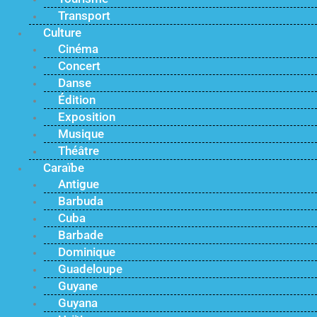
Transport
Culture
Cinéma
Concert
Danse
Édition
Exposition
Musique
Théâtre
Caraïbe
Antigue
Barbuda
Cuba
Barbade
Dominique
Guadeloupe
Guyane
Guyana