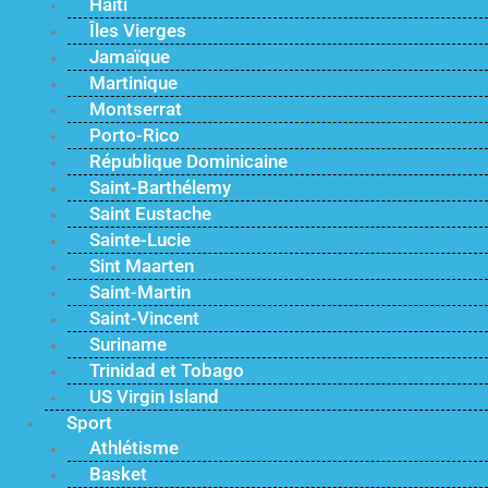
Haïti
Îles Vierges
Jamaïque
Martinique
Montserrat
Porto-Rico
République Dominicaine
Saint-Barthélemy
Saint Eustache
Sainte-Lucie
Sint Maarten
Saint-Martin
Saint-Vincent
Suriname
Trinidad et Tobago
US Virgin Island
Sport
Athlétisme
Basket