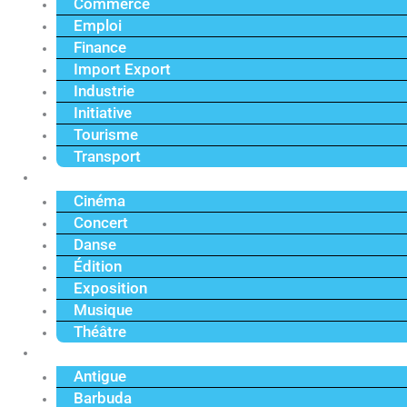
Commerce
Emploi
Finance
Import Export
Industrie
Initiative
Tourisme
Transport
Culture
Cinéma
Concert
Danse
Édition
Exposition
Musique
Théâtre
Caraïbe
Antigue
Barbuda