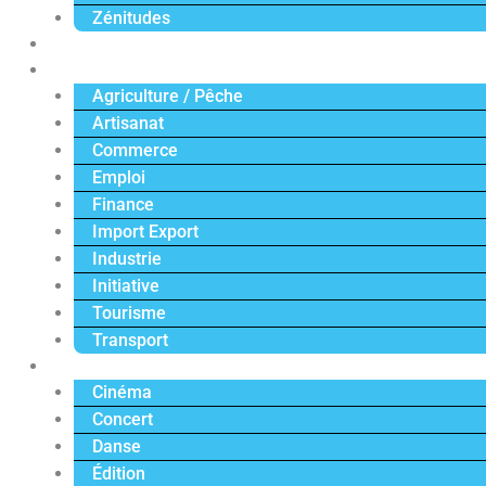
Zénitudes
Politique
Économie
Agriculture / Pêche
Artisanat
Commerce
Emploi
Finance
Import Export
Industrie
Initiative
Tourisme
Transport
Culture
Cinéma
Concert
Danse
Édition