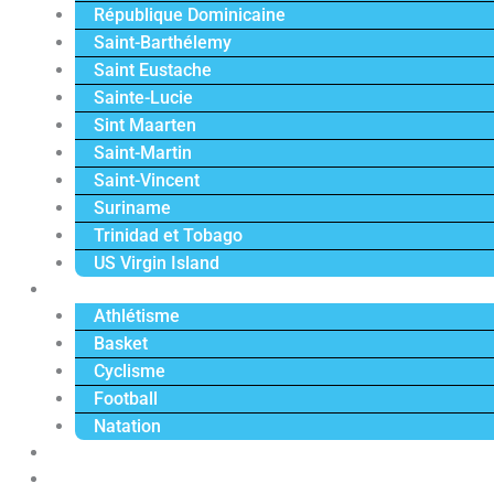
République Dominicaine
Saint-Barthélemy
Saint Eustache
Sainte-Lucie
Sint Maarten
Saint-Martin
Saint-Vincent
Suriname
Trinidad et Tobago
US Virgin Island
Sport
Athlétisme
Basket
Cyclisme
Football
Natation
Reportages
Vidéos