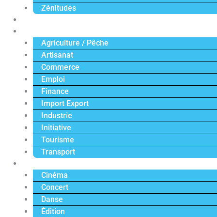
Zénitudes
Politique
Économie
Agriculture / Pêche
Artisanat
Commerce
Emploi
Finance
Import Export
Industrie
Initiative
Tourisme
Transport
Culture
Cinéma
Concert
Danse
Édition