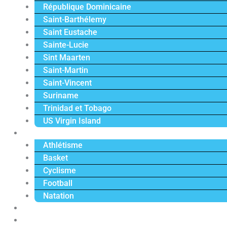
République Dominicaine
Saint-Barthélemy
Saint Eustache
Sainte-Lucie
Sint Maarten
Saint-Martin
Saint-Vincent
Suriname
Trinidad et Tobago
US Virgin Island
Sport
Athlétisme
Basket
Cyclisme
Football
Natation
Reportages
Vidéos