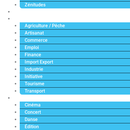
Zénitudes
Politique
Économie
Agriculture / Pêche
Artisanat
Commerce
Emploi
Finance
Import Export
Industrie
Initiative
Tourisme
Transport
Culture
Cinéma
Concert
Danse
Édition