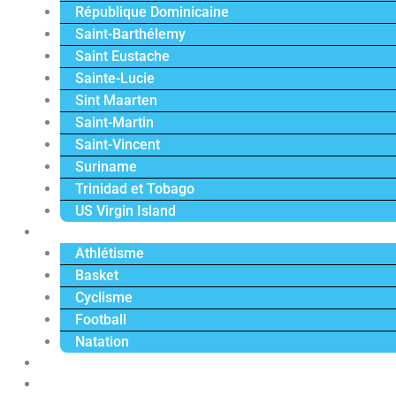
République Dominicaine
Saint-Barthélemy
Saint Eustache
Sainte-Lucie
Sint Maarten
Saint-Martin
Saint-Vincent
Suriname
Trinidad et Tobago
US Virgin Island
Sport
Athlétisme
Basket
Cyclisme
Football
Natation
Reportages
Vidéos