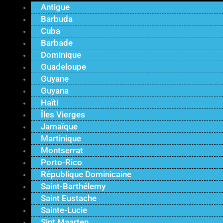
Antigue
Barbuda
Cuba
Barbade
Dominique
Guadeloupe
Guyane
Guyana
Haïti
Îles Vierges
Jamaïque
Martinique
Montserrat
Porto-Rico
République Dominicaine
Saint-Barthélemy
Saint Eustache
Sainte-Lucie
Sint Maarten