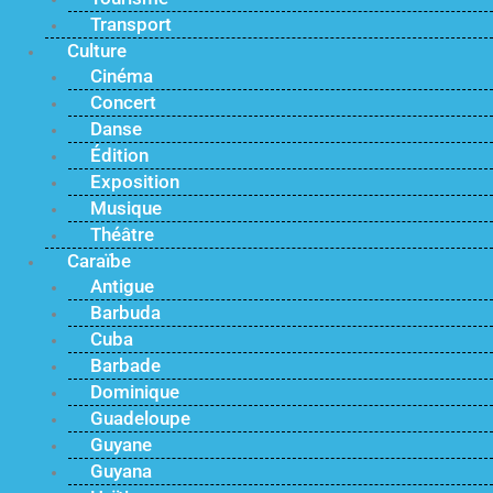
Transport
Culture
Cinéma
Concert
Danse
Édition
Exposition
Musique
Théâtre
Caraïbe
Antigue
Barbuda
Cuba
Barbade
Dominique
Guadeloupe
Guyane
Guyana