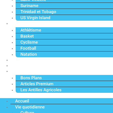
Suriname
Trinidad et Tobago
US Virgin Island
Sport
Athlétisme
Basket
Cyclisme
Football
Natation
Reportages
Vidéos
Actu Premium
Bons Plans
Articles Premium
Les Antilles Agricoles
Accueil
Vie quotidienne
Culture