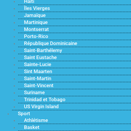
Haïti
Îles Vierges
Jamaïque
Martinique
Montserrat
Porto-Rico
République Dominicaine
Saint-Barthélemy
Saint Eustache
Sainte-Lucie
Sint Maarten
Saint-Martin
Saint-Vincent
Suriname
Trinidad et Tobago
US Virgin Island
Sport
Athlétisme
Basket