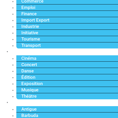
Commerce
Emploi
Finance
Import Export
Industrie
Initiative
Tourisme
Transport
Culture
Cinéma
Concert
Danse
Édition
Exposition
Musique
Théâtre
Caraïbe
Antigue
Barbuda