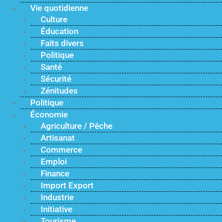
Vie quotidienne
Culture
Éducation
Faits divers
Politique
Santé
Sécurité
Zénitudes
Politique
Économie
Agriculture / Pêche
Artisanat
Commerce
Emploi
Finance
Import Export
Industrie
Initiative
Tourisme