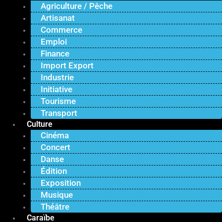
Agriculture / Pêche
Artisanat
Commerce
Emploi
Finance
Import Export
Industrie
Initiative
Tourisme
Transport
Culture
Cinéma
Concert
Danse
Édition
Exposition
Musique
Théâtre
Caraïbe