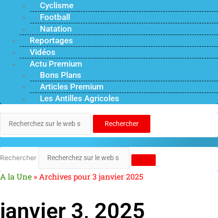
Cyclisme
Football
Natation
Reportages
Vidéos
Actu Premium
Bons Plans
Articles Premium
Les Antilles Agricoles
Rechercher
Rechercher
A la Une
»
Archives pour 3 janvier 2025
janvier 3, 2025