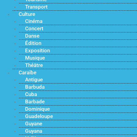
Transport
Culture
Cinéma
Concert
Danse
Édition
Exposition
Musique
Théâtre
Caraïbe
Antigue
Barbuda
Cuba
Barbade
Dominique
Guadeloupe
Guyane
Guyana