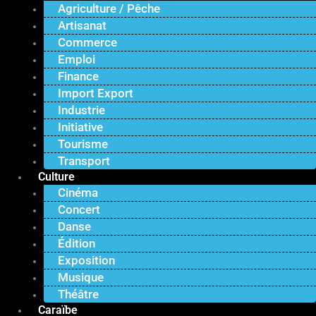
Agriculture / Pêche
Artisanat
Commerce
Emploi
Finance
Import Export
Industrie
Initiative
Tourisme
Transport
Culture
Cinéma
Concert
Danse
Édition
Exposition
Musique
Théâtre
Caraïbe