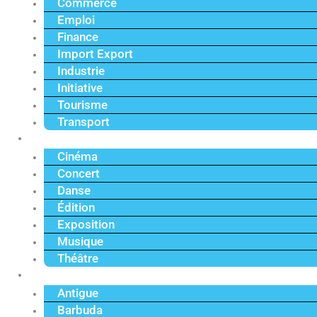
Commerce
Emploi
Finance
Import Export
Industrie
Initiative
Tourisme
Transport
Culture
Cinéma
Concert
Danse
Édition
Exposition
Musique
Théâtre
Caraïbe
Antigue
Barbuda