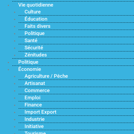
Vie quotidienne
Culture
Éducation
Faits divers
Politique
Santé
Sécurité
Zénitudes
Politique
Économie
Agriculture / Pêche
Artisanat
Commerce
Emploi
Finance
Import Export
Industrie
Initiative
Tourisme