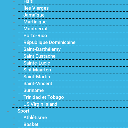
Haïti
Îles Vierges
Jamaïque
Martinique
Montserrat
Porto-Rico
République Dominicaine
Saint-Barthélemy
Saint Eustache
Sainte-Lucie
Sint Maarten
Saint-Martin
Saint-Vincent
Suriname
Trinidad et Tobago
US Virgin Island
Sport
Athlétisme
Basket