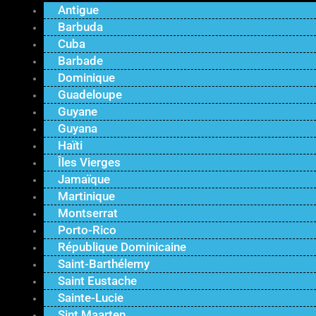
Antigue
Barbuda
Cuba
Barbade
Dominique
Guadeloupe
Guyane
Guyana
Haïti
Îles Vierges
Jamaïque
Martinique
Montserrat
Porto-Rico
République Dominicaine
Saint-Barthélemy
Saint Eustache
Sainte-Lucie
Sint Maarten