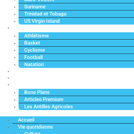
Suriname
Trinidad et Tobago
US Virgin Island
Sport
Athlétisme
Basket
Cyclisme
Football
Natation
Reportages
Vidéos
Actu Premium
Bons Plans
Articles Premium
Les Antilles Agricoles
Accueil
Vie quotidienne
Culture