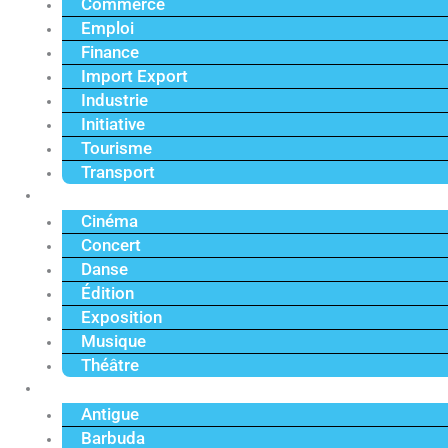
Commerce
Emploi
Finance
Import Export
Industrie
Initiative
Tourisme
Transport
Culture
Cinéma
Concert
Danse
Édition
Exposition
Musique
Théâtre
Caraïbe
Antigue
Barbuda