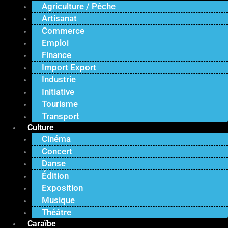
Agriculture / Pêche
Artisanat
Commerce
Emploi
Finance
Import Export
Industrie
Initiative
Tourisme
Transport
Culture
Cinéma
Concert
Danse
Édition
Exposition
Musique
Théâtre
Caraïbe