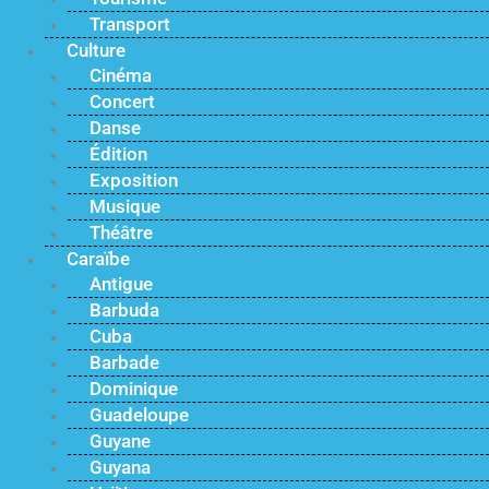
Transport
Culture
Cinéma
Concert
Danse
Édition
Exposition
Musique
Théâtre
Caraïbe
Antigue
Barbuda
Cuba
Barbade
Dominique
Guadeloupe
Guyane
Guyana