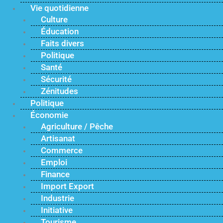
Vie quotidienne
Culture
Éducation
Faits divers
Politique
Santé
Sécurité
Zénitudes
Politique
Économie
Agriculture / Pêche
Artisanat
Commerce
Emploi
Finance
Import Export
Industrie
Initiative
Tourisme