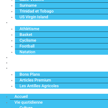
Suriname
Trinidad et Tobago
US Virgin Island
Sport
Athlétisme
Basket
Cyclisme
Football
Natation
Reportages
Vidéos
Actu Premium
Bons Plans
Articles Premium
Les Antilles Agricoles
Accueil
Vie quotidienne
Culture