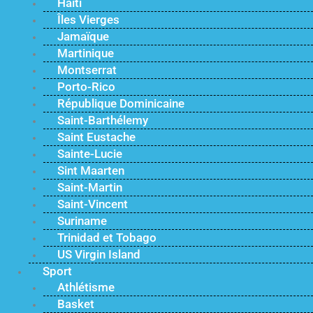
Haïti
Îles Vierges
Jamaïque
Martinique
Montserrat
Porto-Rico
République Dominicaine
Saint-Barthélemy
Saint Eustache
Sainte-Lucie
Sint Maarten
Saint-Martin
Saint-Vincent
Suriname
Trinidad et Tobago
US Virgin Island
Sport
Athlétisme
Basket