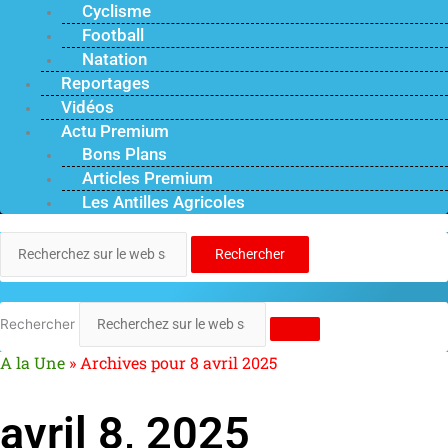
Cyclisme
Football
Natation
Reportages
Vidéos
Actu Premium
Bons Plans
Articles Premium
Les Antilles Agricoles
Rechercher
Rechercher
A la Une
»
Archives pour 8 avril 2025
avril 8, 2025