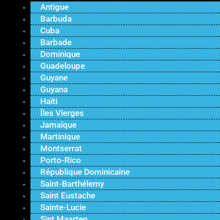
Antigue
Barbuda
Cuba
Barbade
Dominique
Guadeloupe
Guyane
Guyana
Haïti
Îles Vierges
Jamaïque
Martinique
Montserrat
Porto-Rico
République Dominicaine
Saint-Barthélemy
Saint Eustache
Sainte-Lucie
Sint Maarten