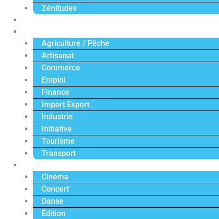
Zénitudes
Politique
Économie
Agriculture / Pêche
Artisanat
Commerce
Emploi
Finance
Import Export
Industrie
Initiative
Tourisme
Transport
Culture
Cinéma
Concert
Danse
Édition