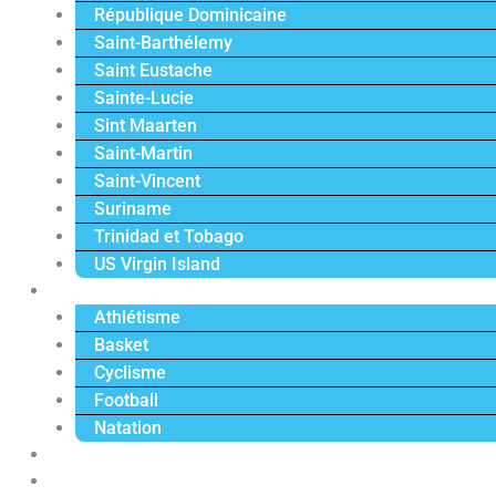
République Dominicaine
Saint-Barthélemy
Saint Eustache
Sainte-Lucie
Sint Maarten
Saint-Martin
Saint-Vincent
Suriname
Trinidad et Tobago
US Virgin Island
Sport
Athlétisme
Basket
Cyclisme
Football
Natation
Reportages
Vidéos