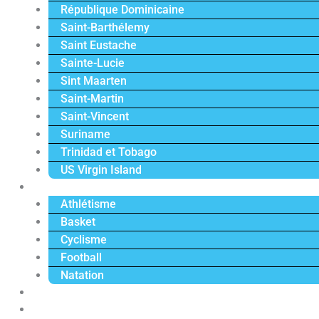
République Dominicaine
Saint-Barthélemy
Saint Eustache
Sainte-Lucie
Sint Maarten
Saint-Martin
Saint-Vincent
Suriname
Trinidad et Tobago
US Virgin Island
Sport
Athlétisme
Basket
Cyclisme
Football
Natation
Reportages
Vidéos