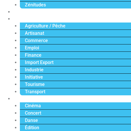
Zénitudes
Politique
Économie
Agriculture / Pêche
Artisanat
Commerce
Emploi
Finance
Import Export
Industrie
Initiative
Tourisme
Transport
Culture
Cinéma
Concert
Danse
Édition