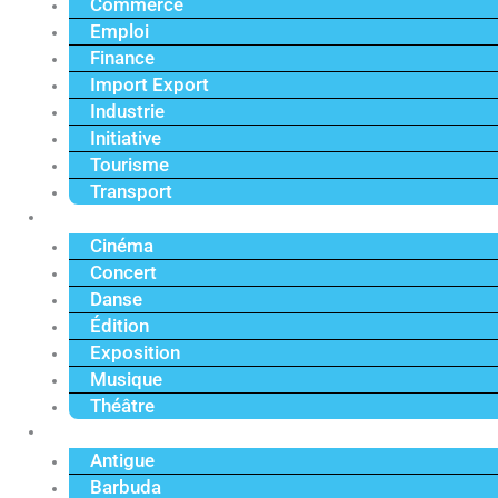
Commerce
Emploi
Finance
Import Export
Industrie
Initiative
Tourisme
Transport
Culture
Cinéma
Concert
Danse
Édition
Exposition
Musique
Théâtre
Caraïbe
Antigue
Barbuda