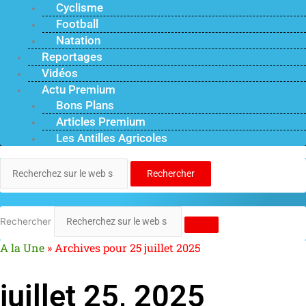
Cyclisme
Football
Natation
Reportages
Vidéos
Actu Premium
Bons Plans
Articles Premium
Les Antilles Agricoles
Rechercher
Rechercher
A la Une
»
Archives pour 25 juillet 2025
juillet 25, 2025