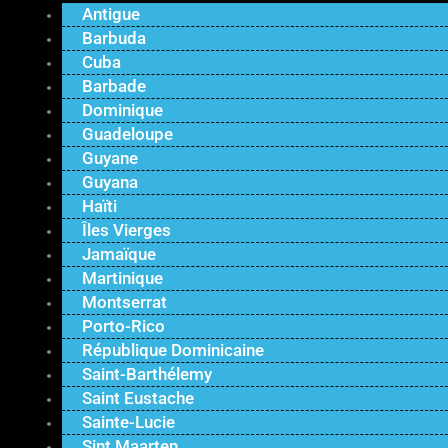
Antigue
Barbuda
Cuba
Barbade
Dominique
Guadeloupe
Guyane
Guyana
Haïti
Îles Vierges
Jamaïque
Martinique
Montserrat
Porto-Rico
République Dominicaine
Saint-Barthélemy
Saint Eustache
Sainte-Lucie
Sint Maarten