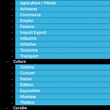
Agriculture / Pêche
Artisanat
Commerce
Emploi
Finance
Import Export
Industrie
Initiative
Tourisme
Transport
Culture
Cinéma
Concert
Danse
Édition
Exposition
Musique
Théâtre
Caraïbe