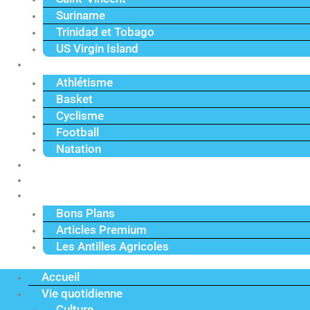
Suriname
Trinidad et Tobago
US Virgin Island
Sport
Athlétisme
Basket
Cyclisme
Football
Natation
Reportages
Vidéos
Actu Premium
Bons Plans
Articles Premium
Les Antilles Agricoles
Accueil
Vie quotidienne
Culture