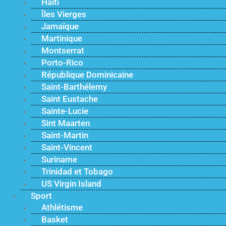
Haïti
Îles Vierges
Jamaïque
Martinique
Montserrat
Porto-Rico
République Dominicaine
Saint-Barthélemy
Saint Eustache
Sainte-Lucie
Sint Maarten
Saint-Martin
Saint-Vincent
Suriname
Trinidad et Tobago
US Virgin Island
Sport
Athlétisme
Basket