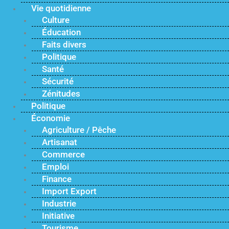
Vie quotidienne
Culture
Éducation
Faits divers
Politique
Santé
Sécurité
Zénitudes
Politique
Économie
Agriculture / Pêche
Artisanat
Commerce
Emploi
Finance
Import Export
Industrie
Initiative
Tourisme