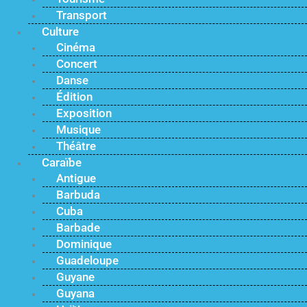
Transport
Culture
Cinéma
Concert
Danse
Édition
Exposition
Musique
Théâtre
Caraïbe
Antigue
Barbuda
Cuba
Barbade
Dominique
Guadeloupe
Guyane
Guyana