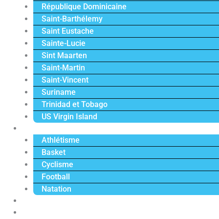
République Dominicaine
Saint-Barthélemy
Saint Eustache
Sainte-Lucie
Sint Maarten
Saint-Martin
Saint-Vincent
Suriname
Trinidad et Tobago
US Virgin Island
Sport
Athlétisme
Basket
Cyclisme
Football
Natation
Reportages
Vidéos