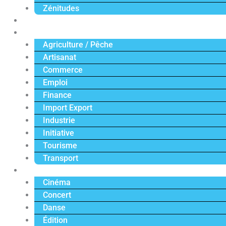
Zénitudes
Politique
Économie
Agriculture / Pêche
Artisanat
Commerce
Emploi
Finance
Import Export
Industrie
Initiative
Tourisme
Transport
Culture
Cinéma
Concert
Danse
Édition