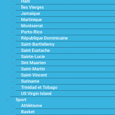
Haïti
Îles Vierges
Jamaïque
Martinique
Montserrat
Porto-Rico
République Dominicaine
Saint-Barthélemy
Saint Eustache
Sainte-Lucie
Sint Maarten
Saint-Martin
Saint-Vincent
Suriname
Trinidad et Tobago
US Virgin Island
Sport
Athlétisme
Basket