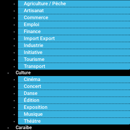
Agriculture / Pêche
Artisanat
Commerce
Emploi
Finance
Import Export
Industrie
Initiative
Tourisme
Transport
Culture
Cinéma
Concert
Danse
Édition
Exposition
Musique
Théâtre
Caraïbe