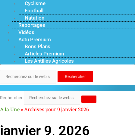
Cyclisme
Football
Natation
Reportages
Vidéos
Actu Premium
Bons Plans
Articles Premium
Les Antilles Agricoles
Rechercher
Rechercher
A la Une
»
Archives pour 9 janvier 2026
janvier 9, 2026