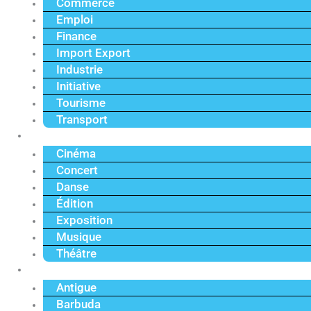
Commerce
Emploi
Finance
Import Export
Industrie
Initiative
Tourisme
Transport
Culture
Cinéma
Concert
Danse
Édition
Exposition
Musique
Théâtre
Caraïbe
Antigue
Barbuda