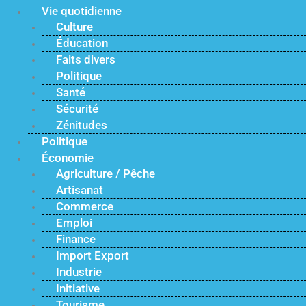
Vie quotidienne
Culture
Éducation
Faits divers
Politique
Santé
Sécurité
Zénitudes
Politique
Économie
Agriculture / Pêche
Artisanat
Commerce
Emploi
Finance
Import Export
Industrie
Initiative
Tourisme