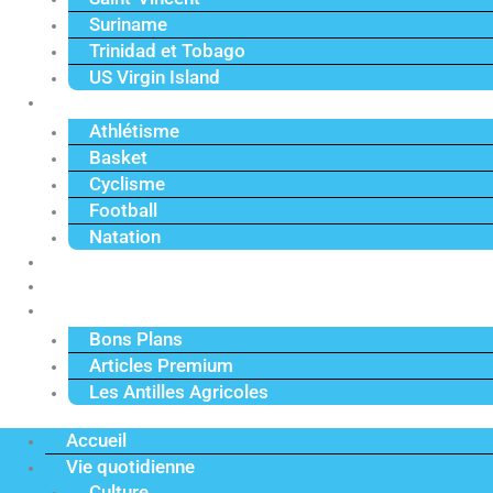
Suriname
Trinidad et Tobago
US Virgin Island
Sport
Athlétisme
Basket
Cyclisme
Football
Natation
Reportages
Vidéos
Actu Premium
Bons Plans
Articles Premium
Les Antilles Agricoles
Accueil
Vie quotidienne
Culture