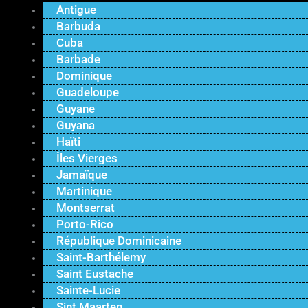
Antigue
Barbuda
Cuba
Barbade
Dominique
Guadeloupe
Guyane
Guyana
Haïti
Îles Vierges
Jamaïque
Martinique
Montserrat
Porto-Rico
République Dominicaine
Saint-Barthélemy
Saint Eustache
Sainte-Lucie
Sint Maarten