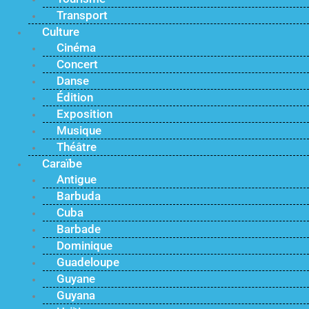
Transport
Culture
Cinéma
Concert
Danse
Édition
Exposition
Musique
Théâtre
Caraïbe
Antigue
Barbuda
Cuba
Barbade
Dominique
Guadeloupe
Guyane
Guyana