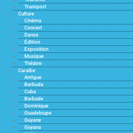
Transport
Culture
Cinéma
Concert
Danse
Édition
Exposition
Musique
Théâtre
Caraïbe
Antigue
Barbuda
Cuba
Barbade
Dominique
Guadeloupe
Guyane
Guyana