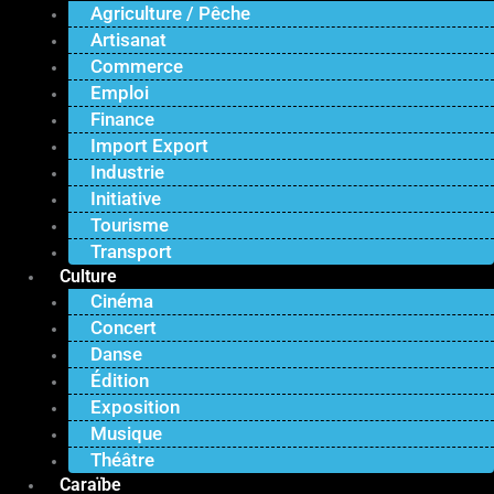
Agriculture / Pêche
Artisanat
Commerce
Emploi
Finance
Import Export
Industrie
Initiative
Tourisme
Transport
Culture
Cinéma
Concert
Danse
Édition
Exposition
Musique
Théâtre
Caraïbe