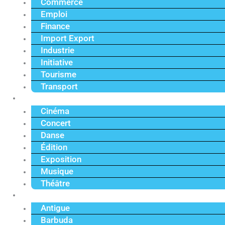
Commerce
Emploi
Finance
Import Export
Industrie
Initiative
Tourisme
Transport
Culture
Cinéma
Concert
Danse
Édition
Exposition
Musique
Théâtre
Caraïbe
Antigue
Barbuda