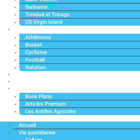
Suriname
Trinidad et Tobago
US Virgin Island
Sport
Athlétisme
Basket
Cyclisme
Football
Natation
Reportages
Vidéos
Actu Premium
Bons Plans
Articles Premium
Les Antilles Agricoles
Accueil
Vie quotidienne
Culture