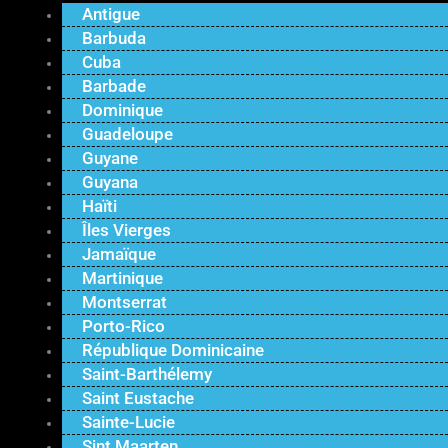
Antigue
Barbuda
Cuba
Barbade
Dominique
Guadeloupe
Guyane
Guyana
Haïti
Îles Vierges
Jamaïque
Martinique
Montserrat
Porto-Rico
République Dominicaine
Saint-Barthélemy
Saint Eustache
Sainte-Lucie
Sint Maarten