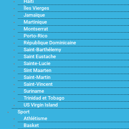
Haïti
Îles Vierges
Jamaïque
Martinique
Montserrat
Porto-Rico
République Dominicaine
Saint-Barthélemy
Saint Eustache
Sainte-Lucie
Sint Maarten
Saint-Martin
Saint-Vincent
Suriname
Trinidad et Tobago
US Virgin Island
Sport
Athlétisme
Basket