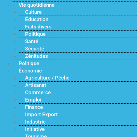
Vie quotidienne
Culture
Éducation
Faits divers
Politique
Santé
Sécurité
Zénitudes
Politique
Économie
Agriculture / Pêche
Artisanat
Commerce
Emploi
Finance
Import Export
Industrie
Initiative
Tourisme