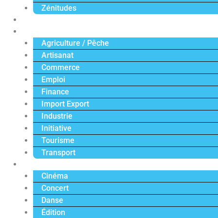
Zénitudes
Politique
Économie
Agriculture / Pêche
Artisanat
Commerce
Emploi
Finance
Import Export
Industrie
Initiative
Tourisme
Transport
Culture
Cinéma
Concert
Danse
Édition