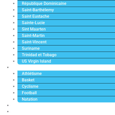
République Dominicaine
Saint-Barthélemy
Saint Eustache
Sainte-Lucie
Sint Maarten
Saint-Martin
Saint-Vincent
Suriname
Trinidad et Tobago
US Virgin Island
Sport
Athlétisme
Basket
Cyclisme
Football
Natation
Reportages
Vidéos