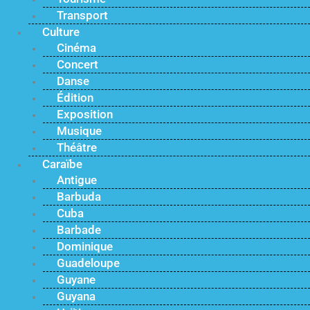
Transport
Culture
Cinéma
Concert
Danse
Édition
Exposition
Musique
Théâtre
Caraïbe
Antigue
Barbuda
Cuba
Barbade
Dominique
Guadeloupe
Guyane
Guyana