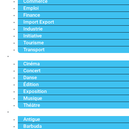
Commerce
Emploi
Finance
Import Export
Industrie
Initiative
Tourisme
Transport
Culture
Cinéma
Concert
Danse
Édition
Exposition
Musique
Théâtre
Caraïbe
Antigue
Barbuda