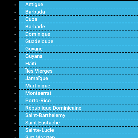
Antigue
Barbuda
Cuba
Barbade
Dominique
Guadeloupe
Guyane
Guyana
Haïti
Îles Vierges
Jamaïque
Martinique
Montserrat
Porto-Rico
République Dominicaine
Saint-Barthélemy
Saint Eustache
Sainte-Lucie
Sint Maarten