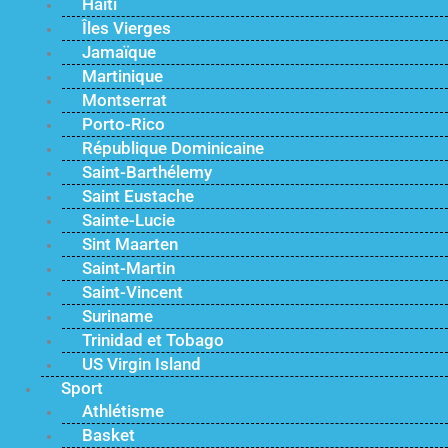
Haïti
Îles Vierges
Jamaïque
Martinique
Montserrat
Porto-Rico
République Dominicaine
Saint-Barthélemy
Saint Eustache
Sainte-Lucie
Sint Maarten
Saint-Martin
Saint-Vincent
Suriname
Trinidad et Tobago
US Virgin Island
Sport
Athlétisme
Basket