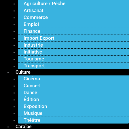
Agriculture / Pêche
Artisanat
Commerce
Emploi
Finance
Import Export
Industrie
Initiative
Tourisme
Transport
Culture
Cinéma
Concert
Danse
Édition
Exposition
Musique
Théâtre
Caraïbe