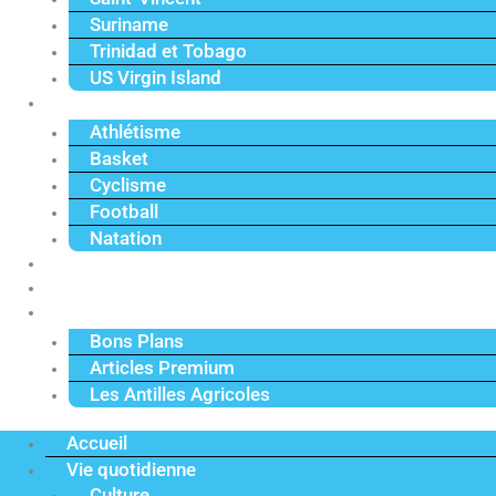
Suriname
Trinidad et Tobago
US Virgin Island
Sport
Athlétisme
Basket
Cyclisme
Football
Natation
Reportages
Vidéos
Actu Premium
Bons Plans
Articles Premium
Les Antilles Agricoles
Accueil
Vie quotidienne
Culture