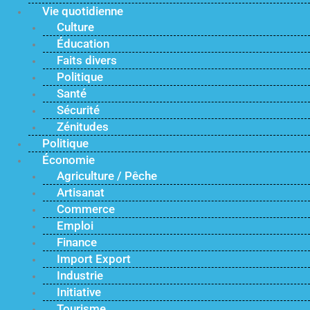
Vie quotidienne
Culture
Éducation
Faits divers
Politique
Santé
Sécurité
Zénitudes
Politique
Économie
Agriculture / Pêche
Artisanat
Commerce
Emploi
Finance
Import Export
Industrie
Initiative
Tourisme