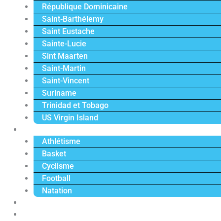
République Dominicaine
Saint-Barthélemy
Saint Eustache
Sainte-Lucie
Sint Maarten
Saint-Martin
Saint-Vincent
Suriname
Trinidad et Tobago
US Virgin Island
Sport
Athlétisme
Basket
Cyclisme
Football
Natation
Reportages
Vidéos