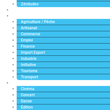
Zénitudes
Politique
Économie
Agriculture / Pêche
Artisanat
Commerce
Emploi
Finance
Import Export
Industrie
Initiative
Tourisme
Transport
Culture
Cinéma
Concert
Danse
Édition