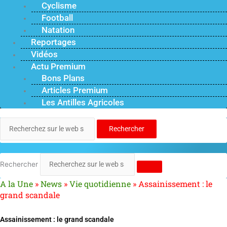
Cyclisme
Football
Natation
Reportages
Vidéos
Actu Premium
Bons Plans
Articles Premium
Les Antilles Agricoles
Rechercher
Rechercher
A la Une
»
News
»
Vie quotidienne
»
Assainissement : le
grand scandale
Assainissement : le grand scandale