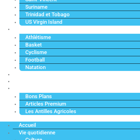
Suriname
Trinidad et Tobago
US Virgin Island
Sport
Athlétisme
Basket
Cyclisme
Football
Natation
Reportages
Vidéos
Actu Premium
Bons Plans
Articles Premium
Les Antilles Agricoles
Accueil
Vie quotidienne
Culture