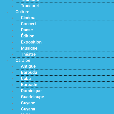
Transport
Culture
Cinéma
Concert
Danse
Édition
Exposition
Musique
Théâtre
Caraïbe
Antigue
Barbuda
Cuba
Barbade
Dominique
Guadeloupe
Guyane
Guyana