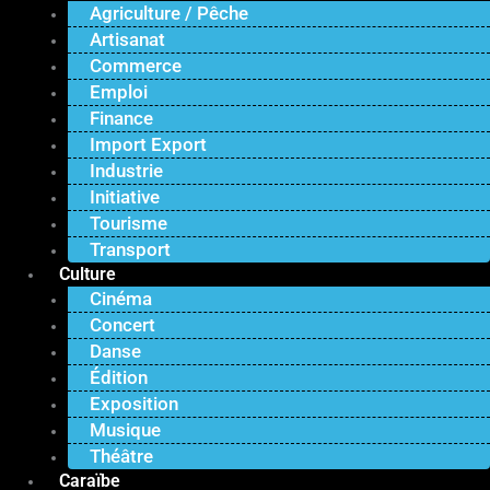
Agriculture / Pêche
Artisanat
Commerce
Emploi
Finance
Import Export
Industrie
Initiative
Tourisme
Transport
Culture
Cinéma
Concert
Danse
Édition
Exposition
Musique
Théâtre
Caraïbe