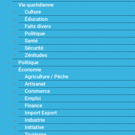
Vie quotidienne
Culture
Éducation
Faits divers
Politique
Santé
Sécurité
Zénitudes
Politique
Économie
Agriculture / Pêche
Artisanat
Commerce
Emploi
Finance
Import Export
Industrie
Initiative
Tourisme