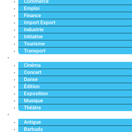
Commerce
Emploi
Finance
Import Export
Industrie
Initiative
Tourisme
Transport
Culture
Cinéma
Concert
Danse
Édition
Exposition
Musique
Théâtre
Caraïbe
Antigue
Barbuda