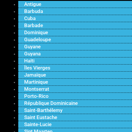
Antigue
Barbuda
Cuba
Barbade
Dominique
Guadeloupe
Guyane
Guyana
Haïti
Îles Vierges
Jamaïque
Martinique
Montserrat
Porto-Rico
République Dominicaine
Saint-Barthélemy
Saint Eustache
Sainte-Lucie
Sint Maarten