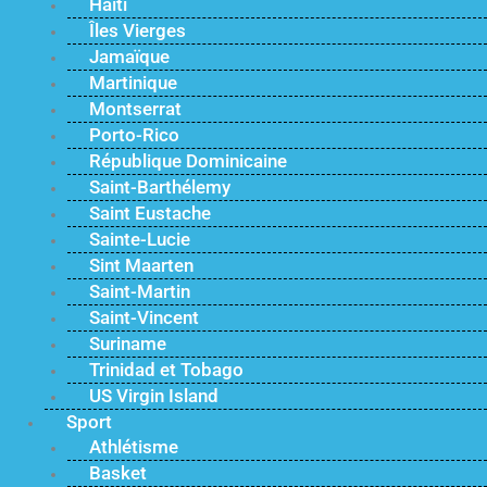
Haïti
Îles Vierges
Jamaïque
Martinique
Montserrat
Porto-Rico
République Dominicaine
Saint-Barthélemy
Saint Eustache
Sainte-Lucie
Sint Maarten
Saint-Martin
Saint-Vincent
Suriname
Trinidad et Tobago
US Virgin Island
Sport
Athlétisme
Basket