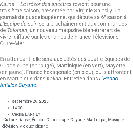
Kalina – Le trésor des ancêtres
revient pour une
troisième saison, présentée par Virginie Sainsily. La
e
journaliste guadeloupéenne, qui débute sa 6
saison à
L’Equipe du soir
, sera prochainement aux commandes
de
Toloman
, un nouveau magazine bien-être/art de
vivre, diffusé sur les chaînes de France Télévisions
Outre-Mer.
En attendant, elle sera aux côtés des quatre équipes de
Guadeloupe (en rouge), Martinique (en vert), Mayotte
(en jaune), France hexagonale (en bleu), qui s’affrontent
en Martinique dans
Kalina
. Entretien dans
L’Hebdo
Antilles-Guyane
.
septembre 29, 2025
14:00
Cécilia LARNEY
Culture
,
Danse
,
Édition
,
Guadeloupe
,
Guyane
,
Martinique
,
Musique
,
Télévision
,
Vie quotidienne