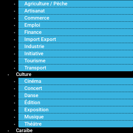
Agriculture / Pêche
Artisanat
Commerce
Emploi
Finance
Import Export
Industrie
Initiative
Tourisme
Transport
Culture
Cinéma
Concert
Danse
Édition
Exposition
Musique
Théâtre
Caraïbe