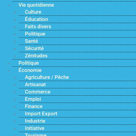
Vie quotidienne
Culture
Éducation
Faits divers
Politique
Santé
Sécurité
Zénitudes
Politique
Économie
Agriculture / Pêche
Artisanat
Commerce
Emploi
Finance
Import Export
Industrie
Initiative
Tourisme