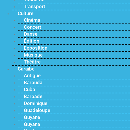
Transport
Culture
Cinéma
Concert
Danse
Édition
Exposition
Musique
Théâtre
Caraïbe
Antigue
Barbuda
Cuba
Barbade
Dominique
Guadeloupe
Guyane
Guyana