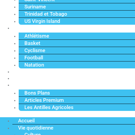
Suriname
Trinidad et Tobago
US Virgin Island
Sport
Athlétisme
Basket
Cyclisme
Football
Natation
Reportages
Vidéos
Actu Premium
Bons Plans
Articles Premium
Les Antilles Agricoles
Accueil
Vie quotidienne
Culture