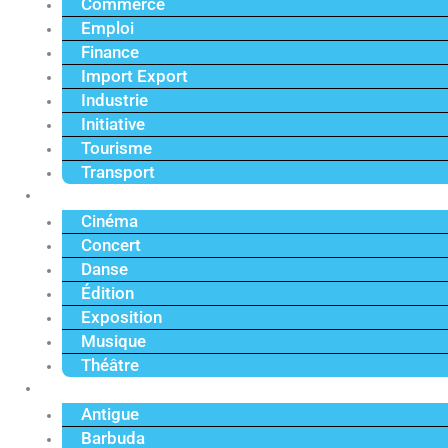
Commerce
Emploi
Finance
Import Export
Industrie
Initiative
Tourisme
Transport
Culture
Cinéma
Concert
Danse
Édition
Exposition
Musique
Théâtre
Caraïbe
Antigue
Barbuda