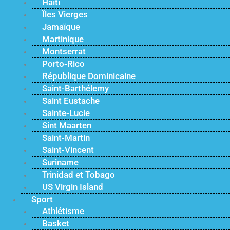
Haïti
Îles Vierges
Jamaïque
Martinique
Montserrat
Porto-Rico
République Dominicaine
Saint-Barthélemy
Saint Eustache
Sainte-Lucie
Sint Maarten
Saint-Martin
Saint-Vincent
Suriname
Trinidad et Tobago
US Virgin Island
Sport
Athlétisme
Basket