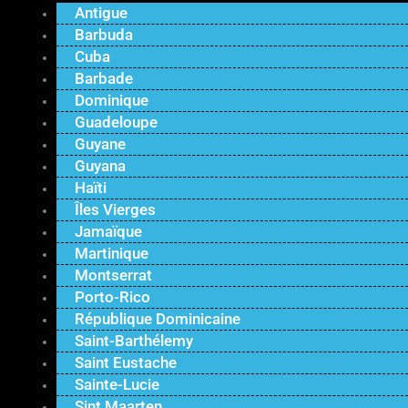
Antigue
Barbuda
Cuba
Barbade
Dominique
Guadeloupe
Guyane
Guyana
Haïti
Îles Vierges
Jamaïque
Martinique
Montserrat
Porto-Rico
République Dominicaine
Saint-Barthélemy
Saint Eustache
Sainte-Lucie
Sint Maarten