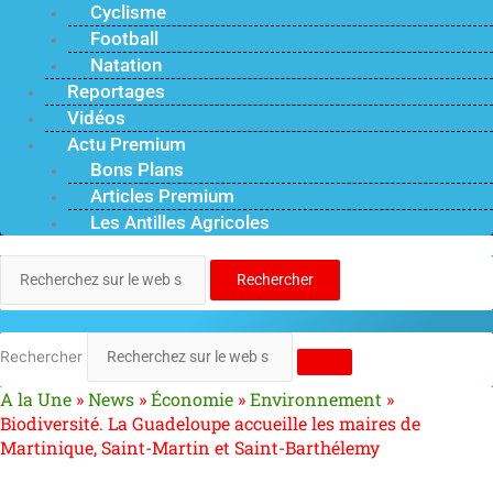
Cyclisme
Football
Natation
Reportages
Vidéos
Actu Premium
Bons Plans
Articles Premium
Les Antilles Agricoles
Rechercher
Rechercher
A la Une
»
News
»
Économie
»
Environnement
»
Biodiversité. La Guadeloupe accueille les maires de
Martinique, Saint-Martin et Saint-Barthélemy