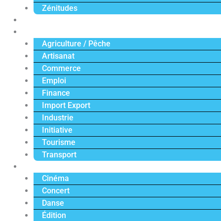
Zénitudes
Politique
Économie
Agriculture / Pêche
Artisanat
Commerce
Emploi
Finance
Import Export
Industrie
Initiative
Tourisme
Transport
Culture
Cinéma
Concert
Danse
Édition