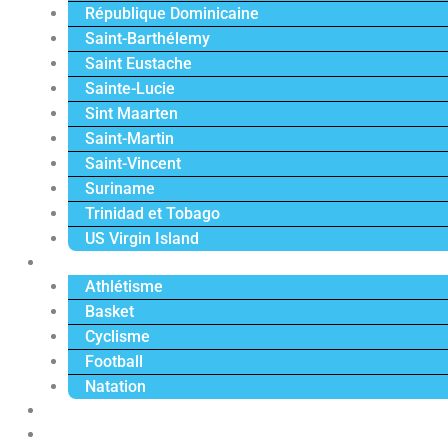
République Dominicaine
Saint-Barthélemy
Saint Eustache
Sainte-Lucie
Sint Maarten
Saint-Martin
Saint-Vincent
Suriname
Trinidad et Tobago
US Virgin Island
Sport
Athlétisme
Basket
Cyclisme
Football
Natation
Reportages
Vidéos