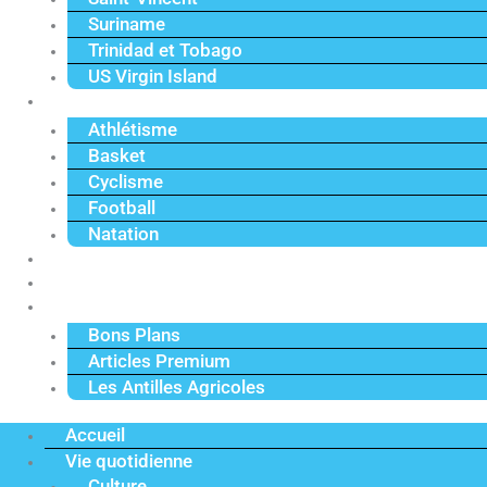
Suriname
Trinidad et Tobago
US Virgin Island
Sport
Athlétisme
Basket
Cyclisme
Football
Natation
Reportages
Vidéos
Actu Premium
Bons Plans
Articles Premium
Les Antilles Agricoles
Accueil
Vie quotidienne
Culture