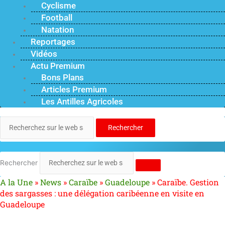
Cyclisme
Football
Natation
Reportages
Vidéos
Actu Premium
Bons Plans
Articles Premium
Les Antilles Agricoles
Rechercher
Rechercher
A la Une
»
News
»
Caraïbe
»
Guadeloupe
»
Caraïbe. Gestion
des sargasses : une délégation caribéenne en visite en
Guadeloupe