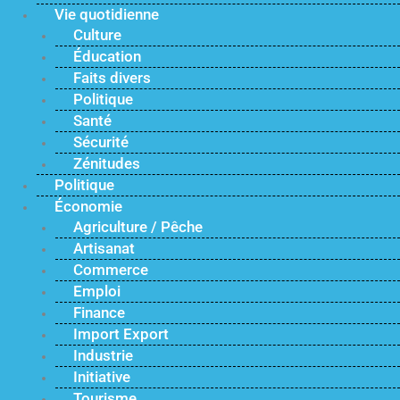
Vie quotidienne
Culture
Éducation
Faits divers
Politique
Santé
Sécurité
Zénitudes
Politique
Économie
Agriculture / Pêche
Artisanat
Commerce
Emploi
Finance
Import Export
Industrie
Initiative
Tourisme