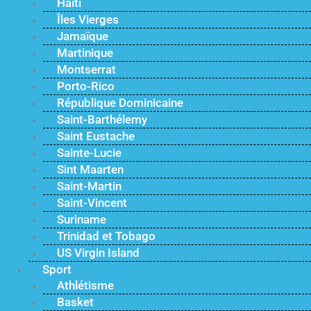
Haïti
Îles Vierges
Jamaïque
Martinique
Montserrat
Porto-Rico
République Dominicaine
Saint-Barthélemy
Saint Eustache
Sainte-Lucie
Sint Maarten
Saint-Martin
Saint-Vincent
Suriname
Trinidad et Tobago
US Virgin Island
Sport
Athlétisme
Basket