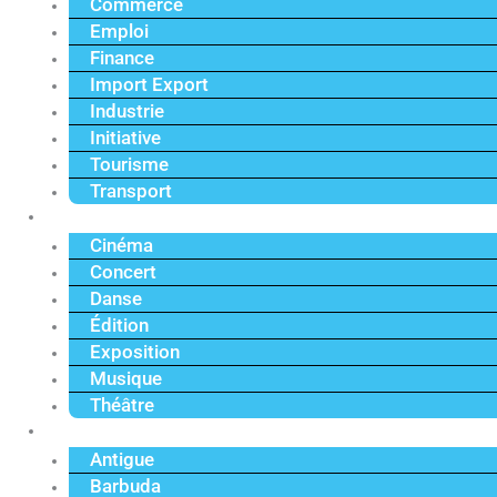
Commerce
Emploi
Finance
Import Export
Industrie
Initiative
Tourisme
Transport
Culture
Cinéma
Concert
Danse
Édition
Exposition
Musique
Théâtre
Caraïbe
Antigue
Barbuda