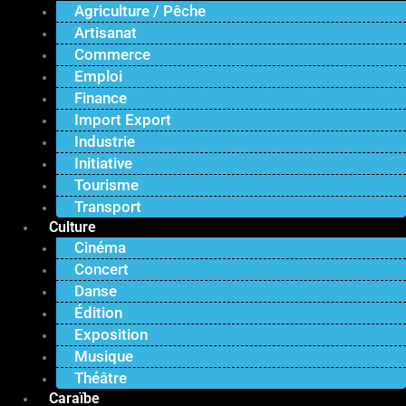
Agriculture / Pêche
Artisanat
Commerce
Emploi
Finance
Import Export
Industrie
Initiative
Tourisme
Transport
Culture
Cinéma
Concert
Danse
Édition
Exposition
Musique
Théâtre
Caraïbe