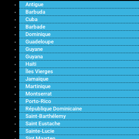
Antigue
Barbuda
Cuba
Barbade
Dominique
Guadeloupe
Guyane
Guyana
Haïti
Îles Vierges
Jamaïque
Martinique
Montserrat
Porto-Rico
République Dominicaine
Saint-Barthélemy
Saint Eustache
Sainte-Lucie
Sint Maarten