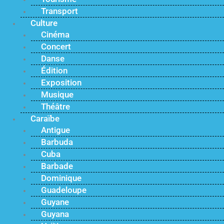
Transport
Culture
Cinéma
Concert
Danse
Édition
Exposition
Musique
Théâtre
Caraïbe
Antigue
Barbuda
Cuba
Barbade
Dominique
Guadeloupe
Guyane
Guyana