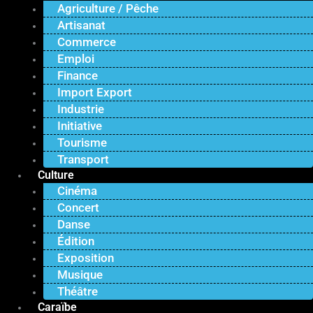
Agriculture / Pêche
Artisanat
Commerce
Emploi
Finance
Import Export
Industrie
Initiative
Tourisme
Transport
Culture
Cinéma
Concert
Danse
Édition
Exposition
Musique
Théâtre
Caraïbe