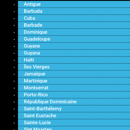
Antigue
Barbuda
Cuba
Barbade
Dominique
Guadeloupe
Guyane
Guyana
Haïti
Îles Vierges
Jamaïque
Martinique
Montserrat
Porto-Rico
République Dominicaine
Saint-Barthélemy
Saint Eustache
Sainte-Lucie
Sint Maarten