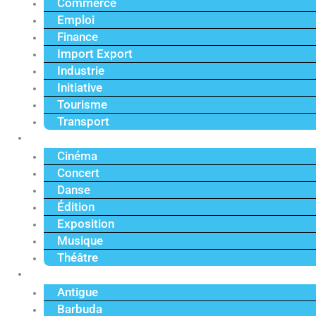
Commerce
Emploi
Finance
Import Export
Industrie
Initiative
Tourisme
Transport
Culture
Cinéma
Concert
Danse
Édition
Exposition
Musique
Théâtre
Caraïbe
Antigue
Barbuda