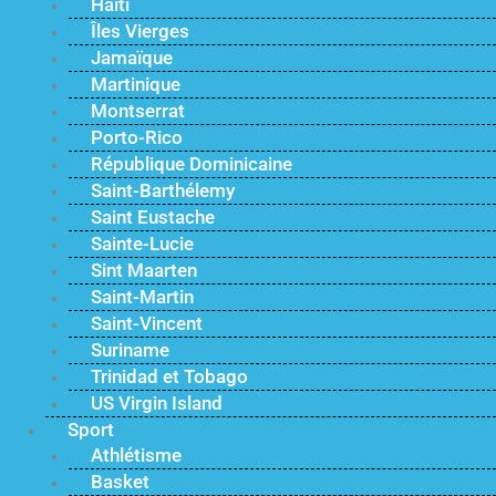
Haïti
Îles Vierges
Jamaïque
Martinique
Montserrat
Porto-Rico
République Dominicaine
Saint-Barthélemy
Saint Eustache
Sainte-Lucie
Sint Maarten
Saint-Martin
Saint-Vincent
Suriname
Trinidad et Tobago
US Virgin Island
Sport
Athlétisme
Basket