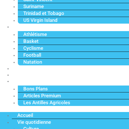
Suriname
Trinidad et Tobago
US Virgin Island
Sport
Athlétisme
Basket
Cyclisme
Football
Natation
Reportages
Vidéos
Actu Premium
Bons Plans
Articles Premium
Les Antilles Agricoles
Accueil
Vie quotidienne
Culture