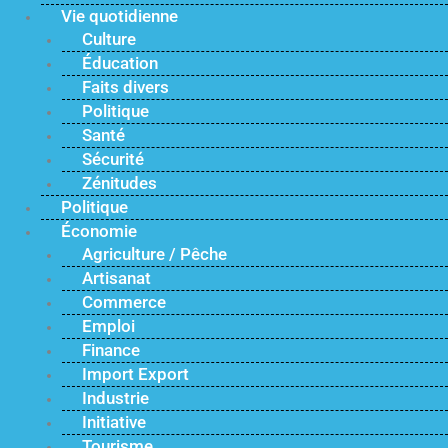
Vie quotidienne
Culture
Éducation
Faits divers
Politique
Santé
Sécurité
Zénitudes
Politique
Économie
Agriculture / Pêche
Artisanat
Commerce
Emploi
Finance
Import Export
Industrie
Initiative
Tourisme