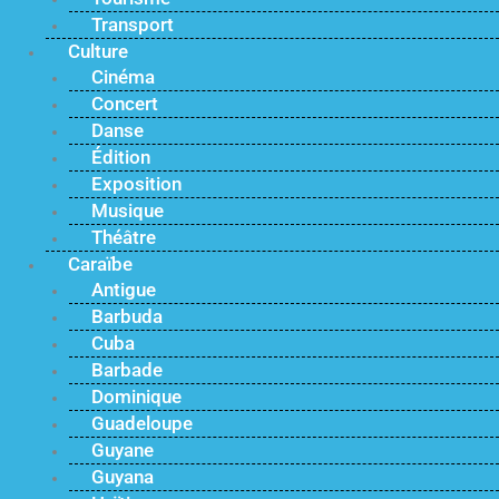
Transport
Culture
Cinéma
Concert
Danse
Édition
Exposition
Musique
Théâtre
Caraïbe
Antigue
Barbuda
Cuba
Barbade
Dominique
Guadeloupe
Guyane
Guyana