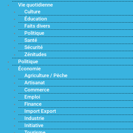
Vie quotidienne
Culture
Éducation
Faits divers
Politique
Santé
Sécurité
Zénitudes
Politique
Économie
Agriculture / Pêche
Artisanat
Commerce
Emploi
Finance
Import Export
Industrie
Initiative
Tourisme