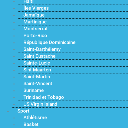
Haïti
Îles Vierges
Jamaïque
Martinique
Montserrat
Porto-Rico
République Dominicaine
Saint-Barthélemy
Saint Eustache
Sainte-Lucie
Sint Maarten
Saint-Martin
Saint-Vincent
Suriname
Trinidad et Tobago
US Virgin Island
Sport
Athlétisme
Basket