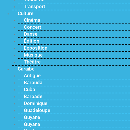
Transport
Culture
Cinéma
Concert
Danse
Édition
Exposition
Musique
Théâtre
Caraïbe
Antigue
Barbuda
Cuba
Barbade
Dominique
Guadeloupe
Guyane
Guyana