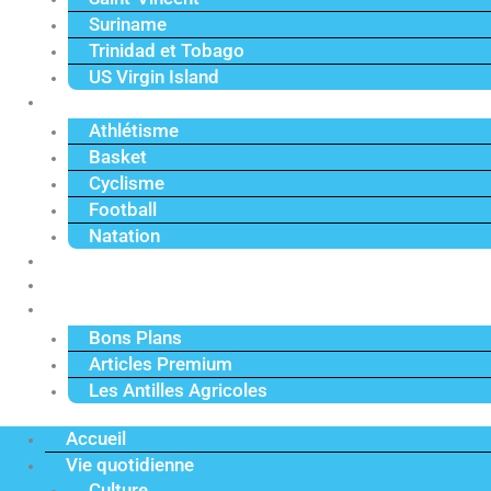
Suriname
Trinidad et Tobago
US Virgin Island
Sport
Athlétisme
Basket
Cyclisme
Football
Natation
Reportages
Vidéos
Actu Premium
Bons Plans
Articles Premium
Les Antilles Agricoles
Accueil
Vie quotidienne
Culture