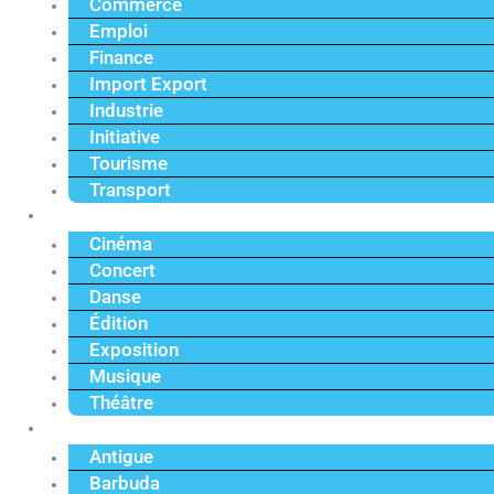
Commerce
Emploi
Finance
Import Export
Industrie
Initiative
Tourisme
Transport
Culture
Cinéma
Concert
Danse
Édition
Exposition
Musique
Théâtre
Caraïbe
Antigue
Barbuda