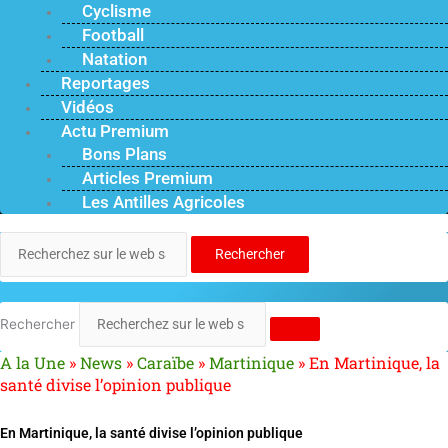
Cyclisme
Football
Natation
Reportages
Vidéos
Actu Premium
Bons Plans
Articles Premium
Les Antilles Agricoles
Rechercher
Rechercher
A la Une
»
News
»
Caraïbe
»
Martinique
»
En Martinique, la
santé divise l’opinion publique
En Martinique, la santé divise l’opinion publique