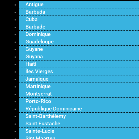
Antigue
Barbuda
Cuba
Barbade
Dominique
Guadeloupe
Guyane
Guyana
Haïti
Îles Vierges
Jamaïque
Martinique
Montserrat
Porto-Rico
République Dominicaine
Saint-Barthélemy
Saint Eustache
Sainte-Lucie
Sint Maarten