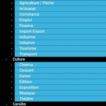
Agriculture / Pêche
Artisanat
Commerce
Emploi
Finance
Import Export
Industrie
Initiative
Tourisme
Transport
Culture
Cinéma
Concert
Danse
Édition
Exposition
Musique
Théâtre
Caraïbe