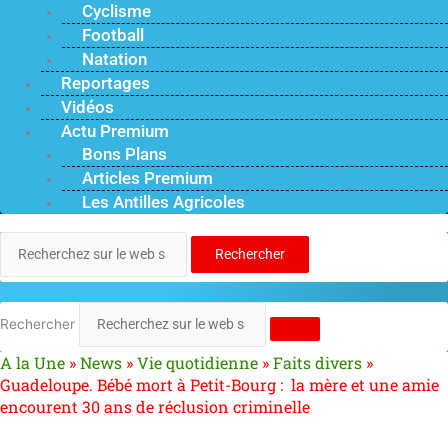
Cyclisme
Football
Natation
Reportages
Vidéos
Actu Premium
Bons Plans
Articles Premium
Les Antilles Agricoles
Rechercher
Rechercher
A la Une
»
News
»
Vie quotidienne
»
Faits divers
»
Guadeloupe. Bébé mort à Petit-Bourg : la mère et une amie
encourent 30 ans de réclusion criminelle