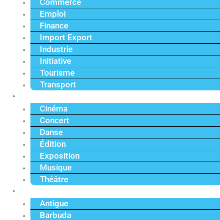
Commerce
Emploi
Finance
Import Export
Industrie
Initiative
Tourisme
Transport
Culture
Cinéma
Concert
Danse
Édition
Exposition
Musique
Théâtre
Caraïbe
Antigue
Barbuda