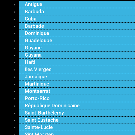
Antigue
Barbuda
Cuba
Barbade
Dominique
Guadeloupe
Guyane
Guyana
Haïti
Îles Vierges
Jamaïque
Martinique
Montserrat
Porto-Rico
République Dominicaine
Saint-Barthélemy
Saint Eustache
Sainte-Lucie
Sint Maarten