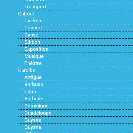
Transport
Culture
Cinéma
Concert
Danse
Édition
Exposition
Musique
Théâtre
Caraïbe
Antigue
Barbuda
Cuba
Barbade
Dominique
Guadeloupe
Guyane
Guyana