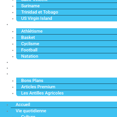
Suriname
Trinidad et Tobago
US Virgin Island
Sport
Athlétisme
Basket
Cyclisme
Football
Natation
Reportages
Vidéos
Actu Premium
Bons Plans
Articles Premium
Les Antilles Agricoles
Accueil
Vie quotidienne
Culture