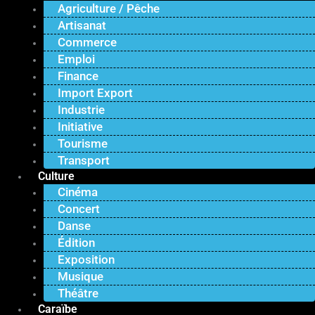
Agriculture / Pêche
Artisanat
Commerce
Emploi
Finance
Import Export
Industrie
Initiative
Tourisme
Transport
Culture
Cinéma
Concert
Danse
Édition
Exposition
Musique
Théâtre
Caraïbe