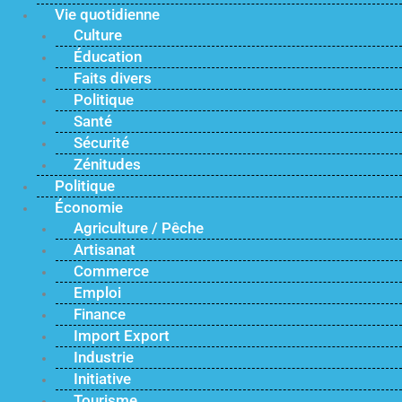
Vie quotidienne
Culture
Éducation
Faits divers
Politique
Santé
Sécurité
Zénitudes
Politique
Économie
Agriculture / Pêche
Artisanat
Commerce
Emploi
Finance
Import Export
Industrie
Initiative
Tourisme