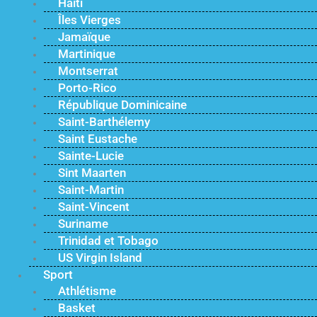
Haïti
Îles Vierges
Jamaïque
Martinique
Montserrat
Porto-Rico
République Dominicaine
Saint-Barthélemy
Saint Eustache
Sainte-Lucie
Sint Maarten
Saint-Martin
Saint-Vincent
Suriname
Trinidad et Tobago
US Virgin Island
Sport
Athlétisme
Basket