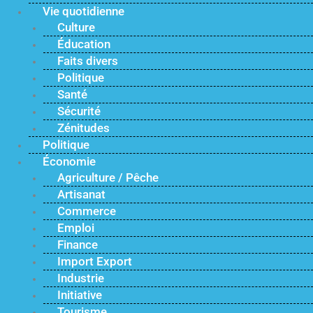
Vie quotidienne
Culture
Éducation
Faits divers
Politique
Santé
Sécurité
Zénitudes
Politique
Économie
Agriculture / Pêche
Artisanat
Commerce
Emploi
Finance
Import Export
Industrie
Initiative
Tourisme