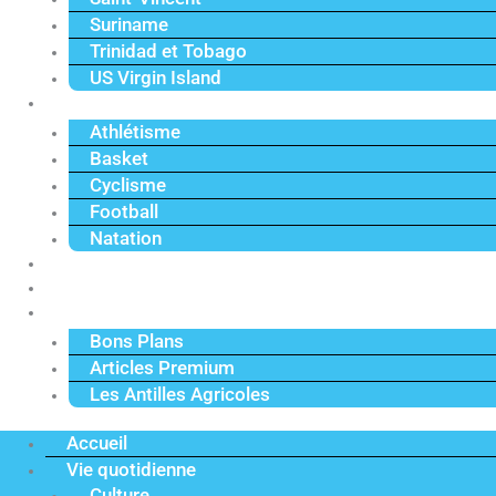
Suriname
Trinidad et Tobago
US Virgin Island
Sport
Athlétisme
Basket
Cyclisme
Football
Natation
Reportages
Vidéos
Actu Premium
Bons Plans
Articles Premium
Les Antilles Agricoles
Accueil
Vie quotidienne
Culture