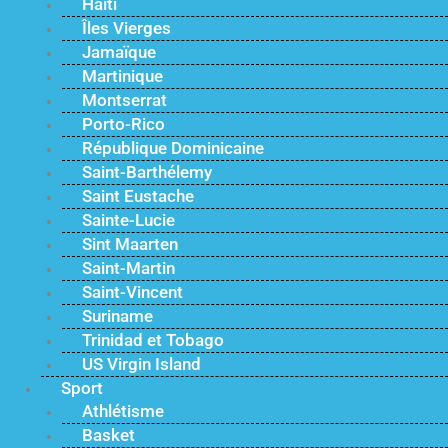
Haïti
Îles Vierges
Jamaïque
Martinique
Montserrat
Porto-Rico
République Dominicaine
Saint-Barthélemy
Saint Eustache
Sainte-Lucie
Sint Maarten
Saint-Martin
Saint-Vincent
Suriname
Trinidad et Tobago
US Virgin Island
Sport
Athlétisme
Basket