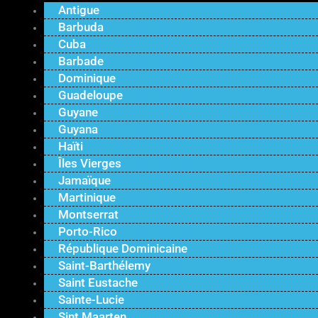
Antigue
Barbuda
Cuba
Barbade
Dominique
Guadeloupe
Guyane
Guyana
Haïti
Îles Vierges
Jamaïque
Martinique
Montserrat
Porto-Rico
République Dominicaine
Saint-Barthélemy
Saint Eustache
Sainte-Lucie
Sint Maarten