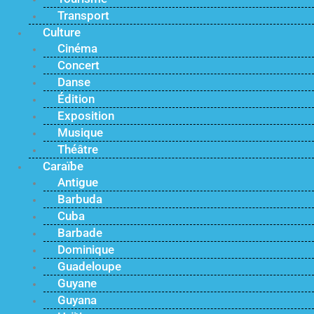
Transport
Culture
Cinéma
Concert
Danse
Édition
Exposition
Musique
Théâtre
Caraïbe
Antigue
Barbuda
Cuba
Barbade
Dominique
Guadeloupe
Guyane
Guyana