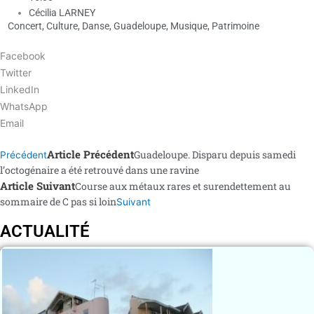
Cécilia LARNEY
Concert
,
Culture
,
Danse
,
Guadeloupe
,
Musique
,
Patrimoine
Facebook
Twitter
LinkedIn
WhatsApp
Email
Article Précédent
Guadeloupe. Disparu depuis samedi
Précédent
l’octogénaire a été retrouvé dans une ravine
Article Suivant
Course aux métaux rares et surendettement au
sommaire de C pas si loin
Suivant
ACTUALITÉ