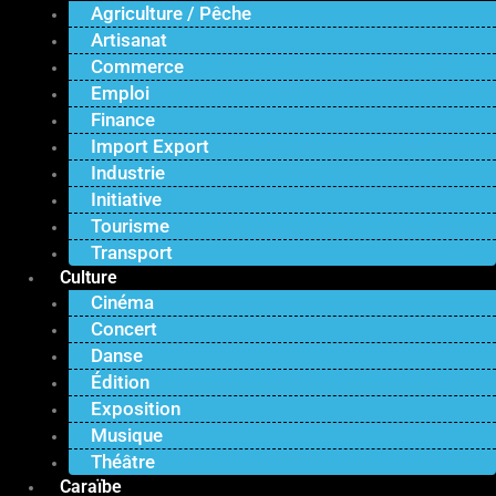
Agriculture / Pêche
Artisanat
Commerce
Emploi
Finance
Import Export
Industrie
Initiative
Tourisme
Transport
Culture
Cinéma
Concert
Danse
Édition
Exposition
Musique
Théâtre
Caraïbe