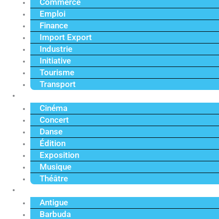
Commerce
Emploi
Finance
Import Export
Industrie
Initiative
Tourisme
Transport
Culture
Cinéma
Concert
Danse
Édition
Exposition
Musique
Théâtre
Caraïbe
Antigue
Barbuda