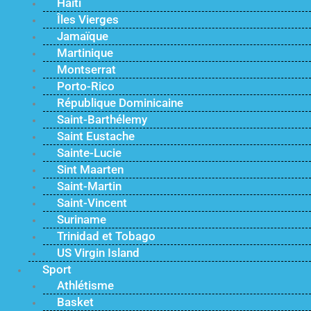
Haïti
Îles Vierges
Jamaïque
Martinique
Montserrat
Porto-Rico
République Dominicaine
Saint-Barthélemy
Saint Eustache
Sainte-Lucie
Sint Maarten
Saint-Martin
Saint-Vincent
Suriname
Trinidad et Tobago
US Virgin Island
Sport
Athlétisme
Basket