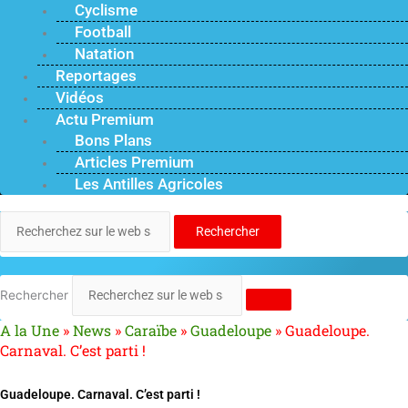
Cyclisme
Football
Natation
Reportages
Vidéos
Actu Premium
Bons Plans
Articles Premium
Les Antilles Agricoles
Rechercher
Rechercher
A la Une
»
News
»
Caraïbe
»
Guadeloupe
»
Guadeloupe.
Carnaval. C’est parti !
Guadeloupe. Carnaval. C’est parti !