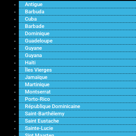
Antigue
Barbuda
Cuba
Barbade
Dominique
Guadeloupe
Guyane
Guyana
Haïti
Îles Vierges
Jamaïque
Martinique
Montserrat
Porto-Rico
République Dominicaine
Saint-Barthélemy
Saint Eustache
Sainte-Lucie
Sint Maarten