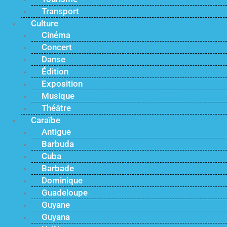
Transport
Culture
Cinéma
Concert
Danse
Édition
Exposition
Musique
Théâtre
Caraïbe
Antigue
Barbuda
Cuba
Barbade
Dominique
Guadeloupe
Guyane
Guyana