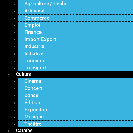
Agriculture / Pêche
Artisanat
Commerce
Emploi
Finance
Import Export
Industrie
Initiative
Tourisme
Transport
Culture
Cinéma
Concert
Danse
Édition
Exposition
Musique
Théâtre
Caraïbe