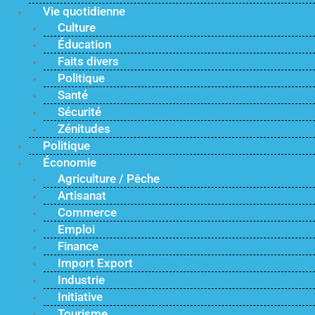
Vie quotidienne
Culture
Éducation
Faits divers
Politique
Santé
Sécurité
Zénitudes
Politique
Économie
Agriculture / Pêche
Artisanat
Commerce
Emploi
Finance
Import Export
Industrie
Initiative
Tourisme