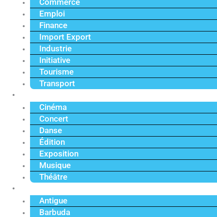
Commerce
Emploi
Finance
Import Export
Industrie
Initiative
Tourisme
Transport
Culture
Cinéma
Concert
Danse
Édition
Exposition
Musique
Théâtre
Caraïbe
Antigue
Barbuda