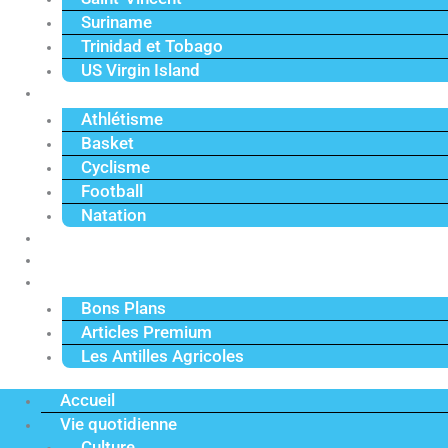
Suriname
Trinidad et Tobago
US Virgin Island
Sport
Athlétisme
Basket
Cyclisme
Football
Natation
Reportages
Vidéos
Actu Premium
Bons Plans
Articles Premium
Les Antilles Agricoles
Accueil
Vie quotidienne
Culture