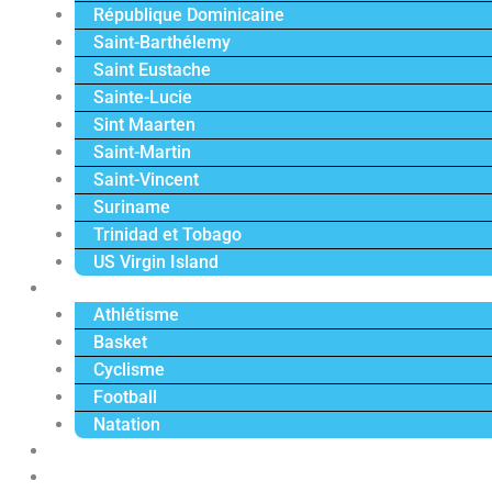
République Dominicaine
Saint-Barthélemy
Saint Eustache
Sainte-Lucie
Sint Maarten
Saint-Martin
Saint-Vincent
Suriname
Trinidad et Tobago
US Virgin Island
Sport
Athlétisme
Basket
Cyclisme
Football
Natation
Reportages
Vidéos