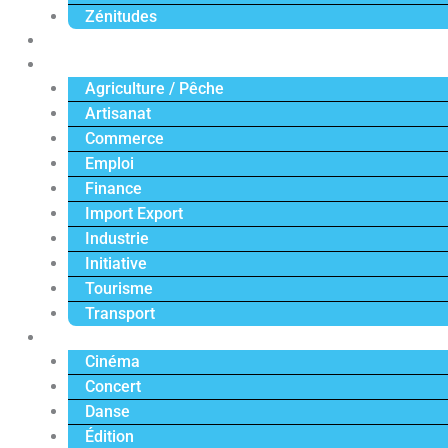
Zénitudes
Politique
Économie
Agriculture / Pêche
Artisanat
Commerce
Emploi
Finance
Import Export
Industrie
Initiative
Tourisme
Transport
Culture
Cinéma
Concert
Danse
Édition