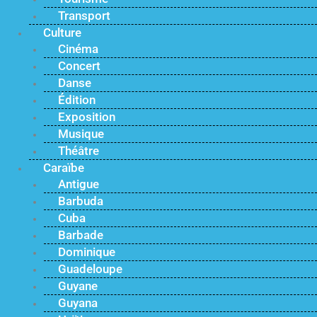
Transport
Culture
Cinéma
Concert
Danse
Édition
Exposition
Musique
Théâtre
Caraïbe
Antigue
Barbuda
Cuba
Barbade
Dominique
Guadeloupe
Guyane
Guyana