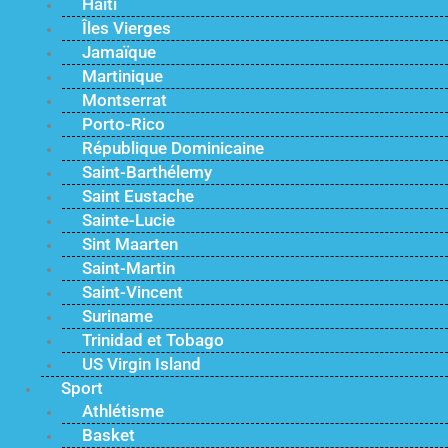
Haïti
Îles Vierges
Jamaïque
Martinique
Montserrat
Porto-Rico
République Dominicaine
Saint-Barthélemy
Saint Eustache
Sainte-Lucie
Sint Maarten
Saint-Martin
Saint-Vincent
Suriname
Trinidad et Tobago
US Virgin Island
Sport
Athlétisme
Basket