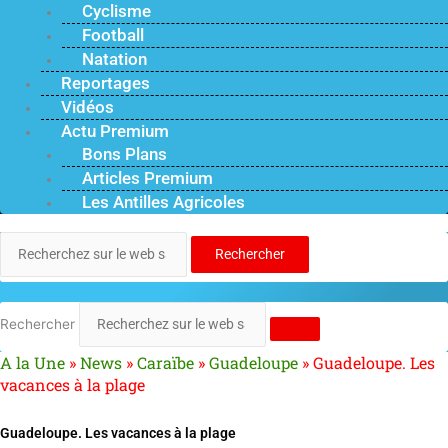
Cyclisme
Football
Natation
Reportages
Vidéos
Actu Premium
Bons Plans
Articles Premium
Les Antilles Agricoles
Rechercher
Rechercher
A la Une
»
News
»
Caraïbe
»
Guadeloupe
»
Guadeloupe. Les
vacances à la plage
Guadeloupe. Les vacances à la plage