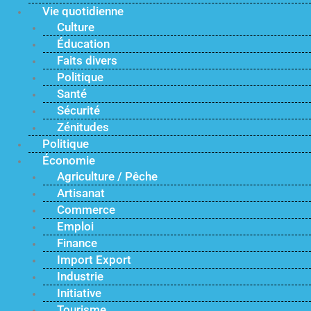
Vie quotidienne
Culture
Éducation
Faits divers
Politique
Santé
Sécurité
Zénitudes
Politique
Économie
Agriculture / Pêche
Artisanat
Commerce
Emploi
Finance
Import Export
Industrie
Initiative
Tourisme