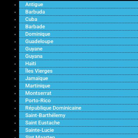
Antigue
Barbuda
Cuba
Barbade
Dominique
Guadeloupe
Guyane
Guyana
Haïti
Îles Vierges
Jamaïque
Martinique
Montserrat
Porto-Rico
République Dominicaine
Saint-Barthélemy
Saint Eustache
Sainte-Lucie
Sint Maarten