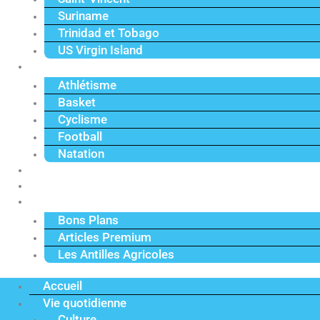
Suriname
Trinidad et Tobago
US Virgin Island
Sport
Athlétisme
Basket
Cyclisme
Football
Natation
Reportages
Vidéos
Actu Premium
Bons Plans
Articles Premium
Les Antilles Agricoles
Accueil
Vie quotidienne
Culture