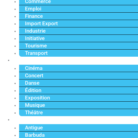
Commerce
Emploi
Finance
Import Export
Industrie
Initiative
Tourisme
Transport
Culture
Cinéma
Concert
Danse
Édition
Exposition
Musique
Théâtre
Caraïbe
Antigue
Barbuda