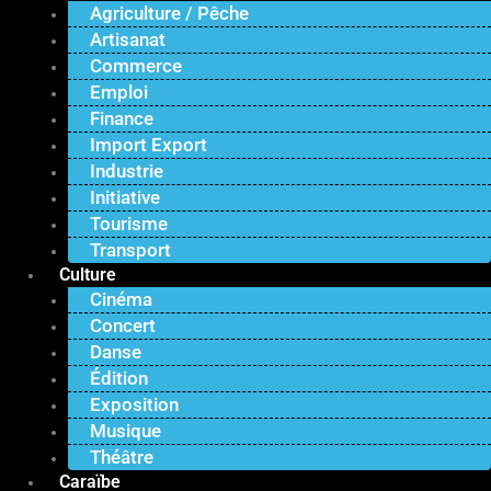
Agriculture / Pêche
Artisanat
Commerce
Emploi
Finance
Import Export
Industrie
Initiative
Tourisme
Transport
Culture
Cinéma
Concert
Danse
Édition
Exposition
Musique
Théâtre
Caraïbe