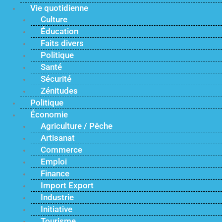
Vie quotidienne
Culture
Éducation
Faits divers
Politique
Santé
Sécurité
Zénitudes
Politique
Économie
Agriculture / Pêche
Artisanat
Commerce
Emploi
Finance
Import Export
Industrie
Initiative
Tourisme