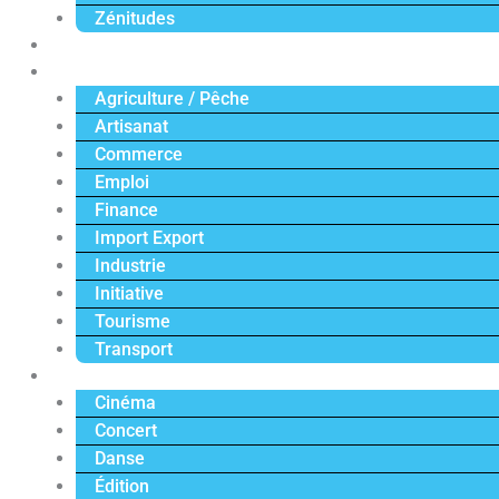
Zénitudes
Politique
Économie
Agriculture / Pêche
Artisanat
Commerce
Emploi
Finance
Import Export
Industrie
Initiative
Tourisme
Transport
Culture
Cinéma
Concert
Danse
Édition