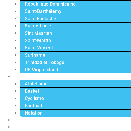
République Dominicaine
Saint-Barthélemy
Saint Eustache
Sainte-Lucie
Sint Maarten
Saint-Martin
Saint-Vincent
Suriname
Trinidad et Tobago
US Virgin Island
Sport
Athlétisme
Basket
Cyclisme
Football
Natation
Reportages
Vidéos