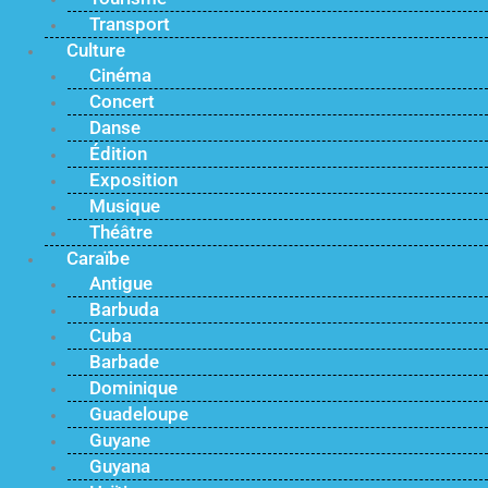
Transport
Culture
Cinéma
Concert
Danse
Édition
Exposition
Musique
Théâtre
Caraïbe
Antigue
Barbuda
Cuba
Barbade
Dominique
Guadeloupe
Guyane
Guyana