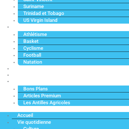
Suriname
Trinidad et Tobago
US Virgin Island
Sport
Athlétisme
Basket
Cyclisme
Football
Natation
Reportages
Vidéos
Actu Premium
Bons Plans
Articles Premium
Les Antilles Agricoles
Accueil
Vie quotidienne
Culture