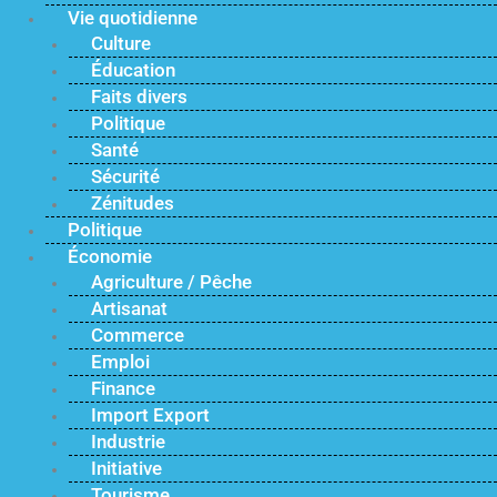
Vie quotidienne
Culture
Éducation
Faits divers
Politique
Santé
Sécurité
Zénitudes
Politique
Économie
Agriculture / Pêche
Artisanat
Commerce
Emploi
Finance
Import Export
Industrie
Initiative
Tourisme