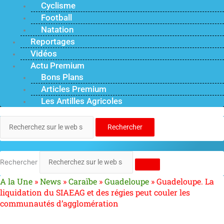
Cyclisme
Football
Natation
Reportages
Vidéos
Actu Premium
Bons Plans
Articles Premium
Les Antilles Agricoles
Rechercher
Rechercher
A la Une
»
News
»
Caraïbe
»
Guadeloupe
»
Guadeloupe. La
liquidation du SIAEAG et des régies peut couler les
communautés d’agglomération