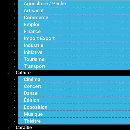
Agriculture / Pêche
Artisanat
Commerce
Emploi
Finance
Import Export
Industrie
Initiative
Tourisme
Transport
Culture
Cinéma
Concert
Danse
Édition
Exposition
Musique
Théâtre
Caraïbe