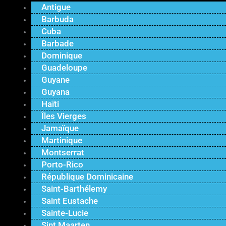
Antigue
Barbuda
Cuba
Barbade
Dominique
Guadeloupe
Guyane
Guyana
Haïti
Îles Vierges
Jamaïque
Martinique
Montserrat
Porto-Rico
République Dominicaine
Saint-Barthélemy
Saint Eustache
Sainte-Lucie
Sint Maarten