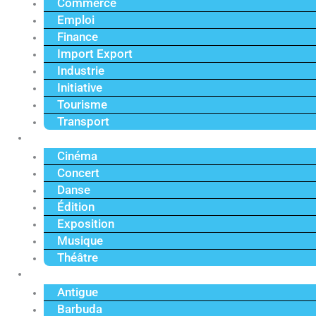
Commerce
Emploi
Finance
Import Export
Industrie
Initiative
Tourisme
Transport
Culture
Cinéma
Concert
Danse
Édition
Exposition
Musique
Théâtre
Caraïbe
Antigue
Barbuda