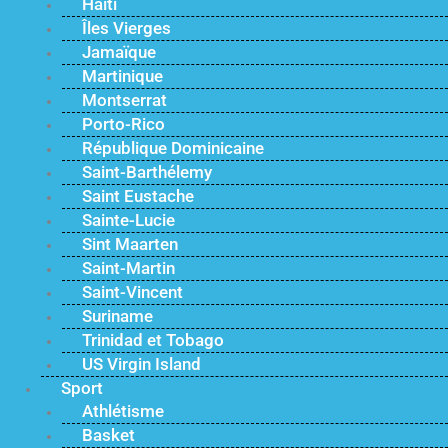
Haïti
Îles Vierges
Jamaïque
Martinique
Montserrat
Porto-Rico
République Dominicaine
Saint-Barthélemy
Saint Eustache
Sainte-Lucie
Sint Maarten
Saint-Martin
Saint-Vincent
Suriname
Trinidad et Tobago
US Virgin Island
Sport
Athlétisme
Basket