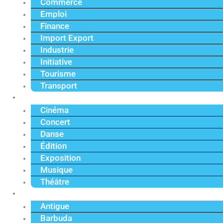
Commerce
Emploi
Finance
Import Export
Industrie
Initiative
Tourisme
Transport
Culture
Cinéma
Concert
Danse
Édition
Exposition
Musique
Théâtre
Caraïbe
Antigue
Barbuda