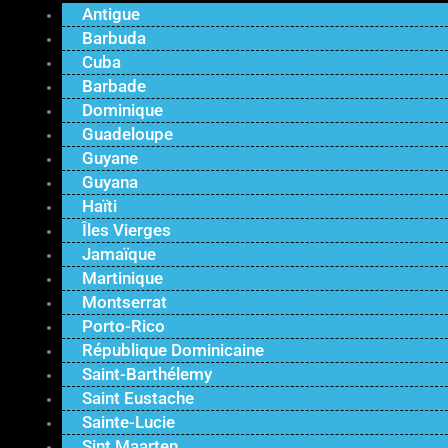
Antigue
Barbuda
Cuba
Barbade
Dominique
Guadeloupe
Guyane
Guyana
Haïti
Îles Vierges
Jamaïque
Martinique
Montserrat
Porto-Rico
République Dominicaine
Saint-Barthélemy
Saint Eustache
Sainte-Lucie
Sint Maarten