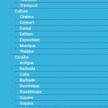
Transport
Culture
Cinéma
Concert
Danse
Édition
Exposition
Musique
Théâtre
Caraïbe
Antigue
Barbuda
Cuba
Barbade
Dominique
Guadeloupe
Guyane
Guyana