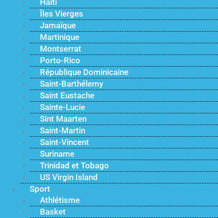
Haïti
Îles Vierges
Jamaïque
Martinique
Montserrat
Porto-Rico
République Dominicaine
Saint-Barthélemy
Saint Eustache
Sainte-Lucie
Sint Maarten
Saint-Martin
Saint-Vincent
Suriname
Trinidad et Tobago
US Virgin Island
Sport
Athlétisme
Basket