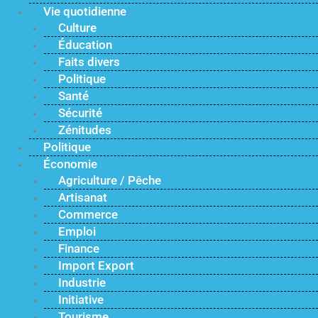
Vie quotidienne
Culture
Éducation
Faits divers
Politique
Santé
Sécurité
Zénitudes
Politique
Économie
Agriculture / Pêche
Artisanat
Commerce
Emploi
Finance
Import Export
Industrie
Initiative
Tourisme