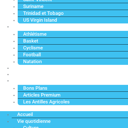
Suriname
Trinidad et Tobago
US Virgin Island
Sport
Athlétisme
Basket
Cyclisme
Football
Natation
Reportages
Vidéos
Actu Premium
Bons Plans
Articles Premium
Les Antilles Agricoles
Accueil
Vie quotidienne
Culture