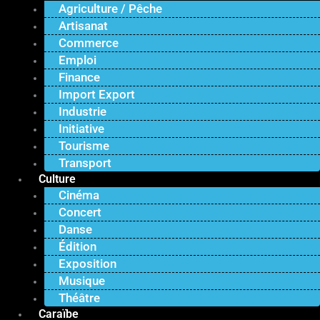
Agriculture / Pêche
Artisanat
Commerce
Emploi
Finance
Import Export
Industrie
Initiative
Tourisme
Transport
Culture
Cinéma
Concert
Danse
Édition
Exposition
Musique
Théâtre
Caraïbe